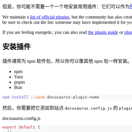
但是，你可能不需要一个一个地安装常用插件：它们可以作为
We maintain a
list of official plugins
, but the community has also cre
be sure to check out the list: someone may have implemented it for yo
If you are feeling energetic, you can also read
the plugin guide
or
plu
安装插件
插件通常为 npm 软件包，所以你可以像其他 npm 包一样安装。
npm
Yarn
pnpm
Bun
npm
install
--save
 docusaurus-plugin-name
然后，你需要把它添加到站点
的
docusaurus.config.js
plugi
docusaurus.config.js
export
default
{
// ...