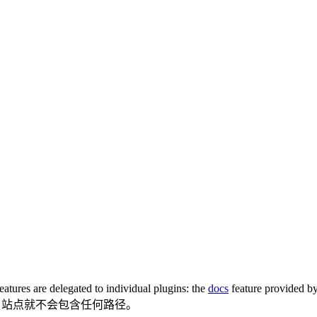
eatures are delegated to individual plugins: the
docs
feature provided b
，站点就不会包含任何路径。