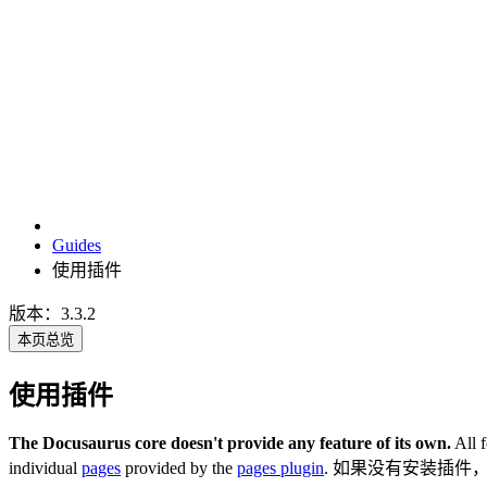
Guides
使用插件
版本：3.3.2
本页总览
使用插件
The Docusaurus core doesn't provide any feature of its own.
All f
individual
pages
provided by the
pages plugin
. 如果没有安装插件