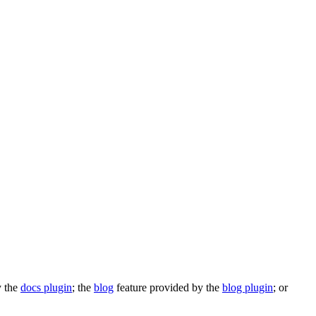
y the
docs plugin
; the
blog
feature provided by the
blog plugin
; or