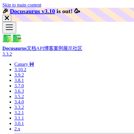
Skip to main content
🎉️
Docusaurus v3.10
is out!
🥳️
Docusaurus
文档
API
博客
案例展示
社区
3.3.2
Canary 🚧
3.10.2
3.9.2
3.8.1
3.7.0
3.6.3
3.5.2
3.4.0
3.3.2
3.2.1
3.1.1
3.0.1
2.x