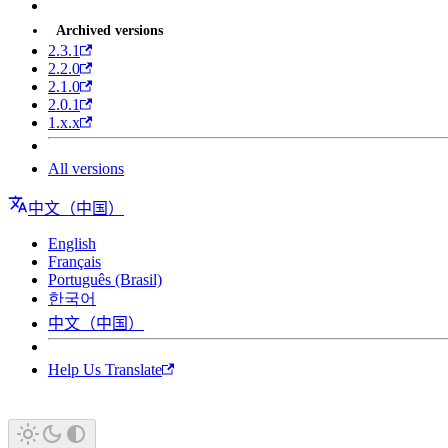
Archived versions
2.3.1
2.2.0
2.1.0
2.0.1
1.x.x
All versions
中文（中国）
English
Français
Português (Brasil)
한국어
中文（中国）
Help Us Translate