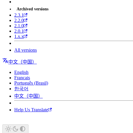
Archived versions
2.3.1
2.2.0
2.1.0
2.0.1
1.x.x
All versions
中文（中国）
English
Français
Português (Brasil)
한국어
中文（中国）
Help Us Translate