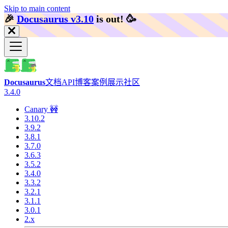
Skip to main content
🎉️
Docusaurus v3.10
is out!
🥳️
Docusaurus
文档
API
博客
案例展示
社区
3.4.0
Canary 🚧
3.10.2
3.9.2
3.8.1
3.7.0
3.6.3
3.5.2
3.4.0
3.3.2
3.2.1
3.1.1
3.0.1
2.x