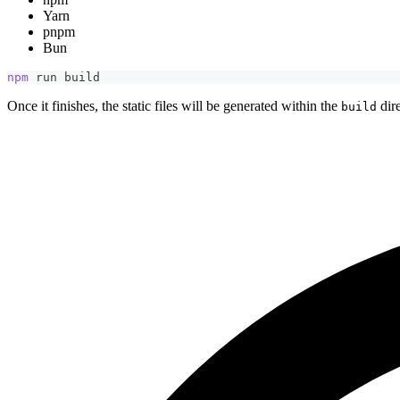
Yarn
pnpm
Bun
npm
 run build
Once it finishes, the static files will be generated within the
dire
build