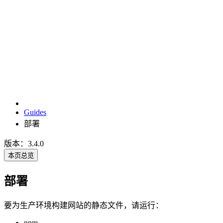
Guides
部署
版本：3.4.0
本页总览
部署
要为生产环境构建网站的静态文件，请运行：
npm