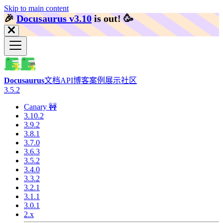
Skip to main content
🎉️
Docusaurus v3.10
is out!
🥳️
Docusaurus
文档
API
博客
案例展示
社区
3.5.2
Canary 🚧
3.10.2
3.9.2
3.8.1
3.7.0
3.6.3
3.5.2
3.4.0
3.3.2
3.2.1
3.1.1
3.0.1
2.x