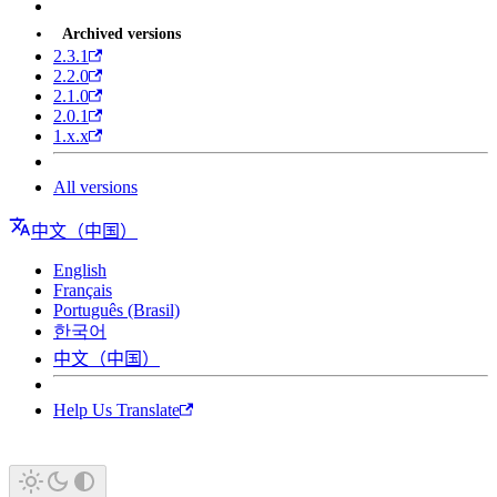
Archived versions
2.3.1
2.2.0
2.1.0
2.0.1
1.x.x
All versions
中文（中国）
English
Français
Português (Brasil)
한국어
中文（中国）
Help Us Translate