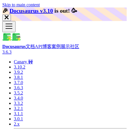
Skip to main content
🎉️
Docusaurus v3.10
is out!
🥳️
Docusaurus
文档
API
博客
案例展示
社区
3.6.3
Canary 🚧
3.10.2
3.9.2
3.8.1
3.7.0
3.6.3
3.5.2
3.4.0
3.3.2
3.2.1
3.1.1
3.0.1
2.x