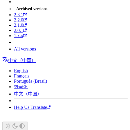
Archived versions
2.3.1
2.2.0
2.1.0
2.0.1
1.x.x
All versions
中文（中国）
English
Français
Português (Brasil)
한국어
中文（中国）
Help Us Translate