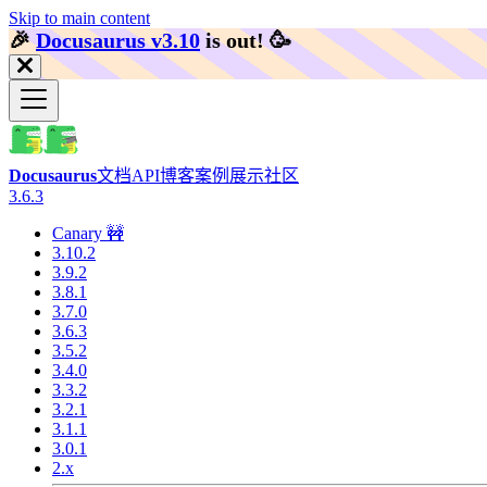
Skip to main content
🎉️
Docusaurus v3.10
is out!
🥳️
Docusaurus
文档
API
博客
案例展示
社区
3.6.3
Canary 🚧
3.10.2
3.9.2
3.8.1
3.7.0
3.6.3
3.5.2
3.4.0
3.3.2
3.2.1
3.1.1
3.0.1
2.x