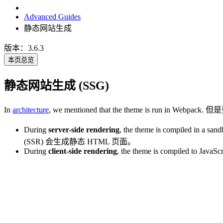
Advanced Guides
静态网站生成
版本：3.6.3
本页总览
静态网站生成 (SSG)
In
architecture
, we mentioned that the theme is 
During
server-side rendering
, the theme is compiled in a san
(SSR) 会生成静态 HTML 页面。
During
client-side rendering
, the theme is compiled to JavaScr