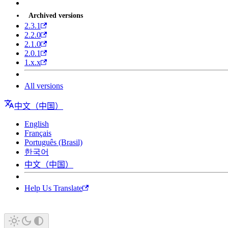
Archived versions
2.3.1
2.2.0
2.1.0
2.0.1
1.x.x
All versions
中文（中国）
English
Français
Português (Brasil)
한국어
中文（中国）
Help Us Translate