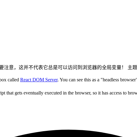
run in Webpack. 但是要注意，这并不代表它总是可以访问到浏览器的全局变量
dbox called
React DOM Server
. You can see this as a "headless browser
ipt that gets eventually executed in the browser, so it has access to brow