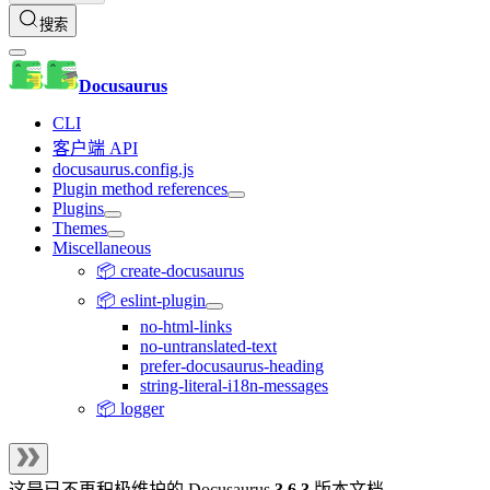
搜索
Docusaurus
CLI
客户端 API
docusaurus.config.js
Plugin method references
Plugins
Themes
Miscellaneous
📦 create-docusaurus
📦 eslint-plugin
no-html-links
no-untranslated-text
prefer-docusaurus-heading
string-literal-i18n-messages
📦 logger
这是已不再积极维护的
Docusaurus
3.6.3
版本文档。