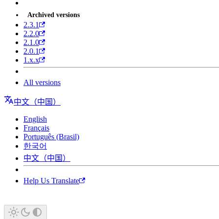
Archived versions
2.3.1
2.2.0
2.1.0
2.0.1
1.x.x
All versions
中文（中国）
English
Français
Português (Brasil)
한국어
中文（中国）
Help Us Translate