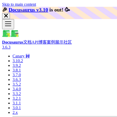
Skip to main content
🎉️
Docusaurus v3.10
is out!
🥳️
Docusaurus
文档
API
博客
案例展示
社区
3.6.3
Canary 🚧
3.10.2
3.9.2
3.8.1
3.7.0
3.6.3
3.5.2
3.4.0
3.3.2
3.2.1
3.1.1
3.0.1
2.x