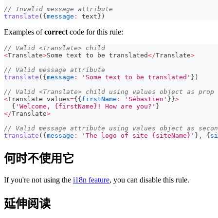
// Invalid message attribute
translate
(
{
message
:
 text
}
)
Examples of
correct
code for this rule:
// Valid <Translate> child
<
Translate
>
Some
 text to be translated
<
/
Translate
>
// Valid message attribute
translate
(
{
message
:
'Some text to be translated'
}
)
// Valid <Translate> child using values object as prop
<
Translate
 values
=
{
{
firstName
:
'Sébastien'
}
}
>
{
'Welcome, {firstName}! How are you?'
}
<
/
Translate
>
// Valid message attribute using values object as secon
translate
(
{
message
:
'The logo of site {siteName}'
}
,
{
si
何时不使用它
If you're not using the
i18n feature
, you can disable this rule.
延伸阅读