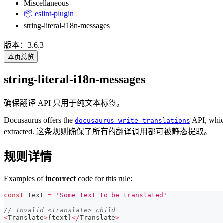
Miscellaneous
📦 eslint-plugin
string-literal-i18n-messages
版本：3.6.3
本页总览
string-literal-i18n-messages
确保翻译 API 只用于纯文本标签。
Docusaurus offers the
API, which
docusaurus write-translations
extracted. 这条规则确保了所有的翻译调用都可被静态提取。
规则详情
Examples of
incorrect
code for this rule:
const
 text 
=
'Some text to be translated'
// Invalid <Translate> child
<
Translate
>
{
text
}
<
/
Translate
>