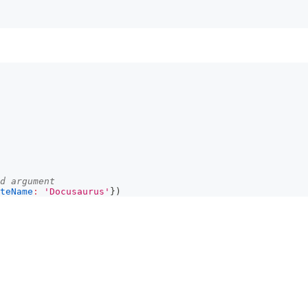
d argument
teName
:
'Docusaurus'
}
)