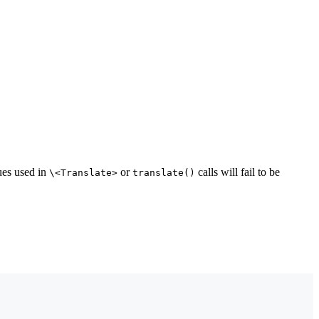
lues used in
or
calls will fail to be
\<Translate>
translate()