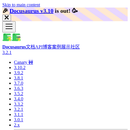
Skip to main content
🎉️
Docusaurus v3.10
is out!
🥳️
Docusaurus
文档
API
博客
案例展示
社区
3.2.1
Canary 🚧
3.10.2
3.9.2
3.8.1
3.7.0
3.6.3
3.5.2
3.4.0
3.3.2
3.2.1
3.1.1
3.0.1
2.x