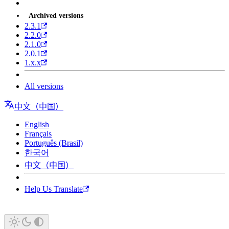
Archived versions
2.3.1
2.2.0
2.1.0
2.0.1
1.x.x
All versions
中文（中国）
English
Français
Português (Brasil)
한국어
中文（中国）
Help Us Translate