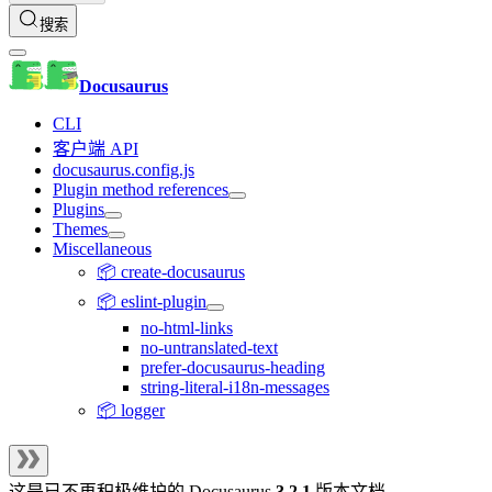
搜索
Docusaurus
CLI
客户端 API
docusaurus.config.js
Plugin method references
Plugins
Themes
Miscellaneous
📦 create-docusaurus
📦 eslint-plugin
no-html-links
no-untranslated-text
prefer-docusaurus-heading
string-literal-i18n-messages
📦 logger
这是已不再积极维护的
Docusaurus
3.2.1
版本文档。