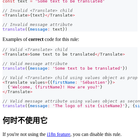
const
 text 
=
'Some text to be translated'
// Invalid <Translate> child
<
Translate
>
{
text
}
<
/
Translate
>
// Invalid message attribute
translate
(
{
message
:
 text
}
)
Examples of
correct
code for this rule:
// Valid <Translate> child
<
Translate
>
Some
 text to be translated
<
/
Translate
>
// Valid message attribute
translate
(
{
message
:
'Some text to be translated'
}
)
// Valid <Translate> child using values object as prop
<
Translate
 values
=
{
{
firstName
:
'Sébastien'
}
}
>
{
'Welcome, {firstName}! How are you?'
}
<
/
Translate
>
// Valid message attribute using values object as secon
translate
(
{
message
:
'The logo of site {siteName}'
}
,
{
si
何时不使用它
If you're not using the
i18n feature
, you can disable this rule.