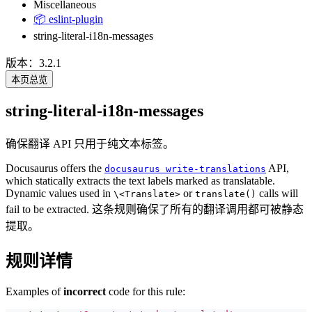
Miscellaneous
📦 eslint-plugin
string-literal-i18n-messages
版本：3.2.1
本页总览
string-literal-i18n-messages
确保翻译 API 只用于纯文本标签。
Docusaurus offers the
API,
docusaurus write-translations
which statically extracts the text labels marked as translatable.
Dynamic values used in
or
calls will
\<Translate>
translate()
fail to be extracted. 这条规则确保了所有的翻译调用都可被静态
提取。
规则详情
Examples of
incorrect
code for this rule: