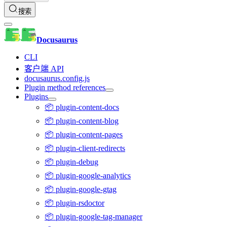
搜索
Docusaurus
CLI
客户端 API
docusaurus.config.js
Plugin method references
Plugins
📦 plugin-content-docs
📦 plugin-content-blog
📦 plugin-content-pages
📦 plugin-client-redirects
📦 plugin-debug
📦 plugin-google-analytics
📦 plugin-google-gtag
📦 plugin-rsdoctor
📦 plugin-google-tag-manager