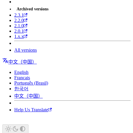
Archived versions
2.3.1
2.2.0
2.1.0
2.0.1
1.x.x
All versions
中文（中国）
English
Français
Português (Brasil)
한국어
中文（中国）
Help Us Translate