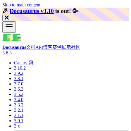
Skip to main content
🎉️
Docusaurus v3.10
is out!
🥳️
Docusaurus
文档
API
博客
案例展示
社区
3.6.3
Canary 🚧
3.10.2
3.9.2
3.8.1
3.7.0
3.6.3
3.5.2
3.4.0
3.3.2
3.2.1
3.1.1
3.0.1
2.x