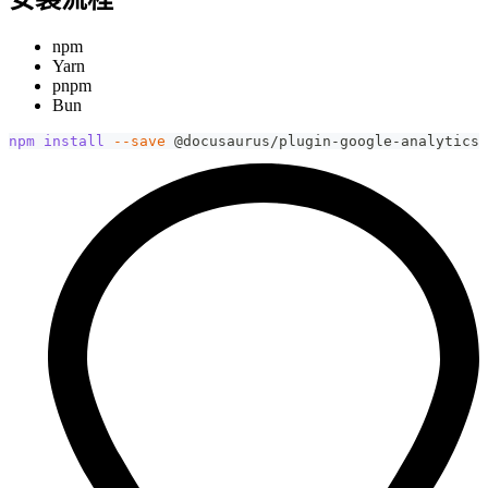
npm
Yarn
pnpm
Bun
npm
install
--save
 @docusaurus/plugin-google-analytics