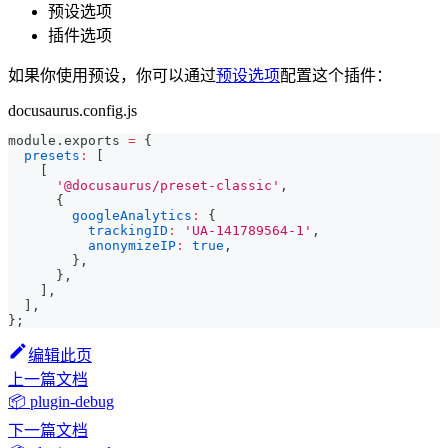
预设选项
插件选项
如果你使用预设，你可以通过
预设选项
配置这个插件：
docusaurus.config.js
module
.
exports
=
{
presets
:
[
[
'@docusaurus/preset-classic'
,
{
googleAnalytics
:
{
trackingID
:
'UA-141789564-1'
,
anonymizeIP
:
true
,
}
,
}
,
]
,
]
,
}
;
编辑此页
上一篇文档
📦 plugin-debug
下一篇文档