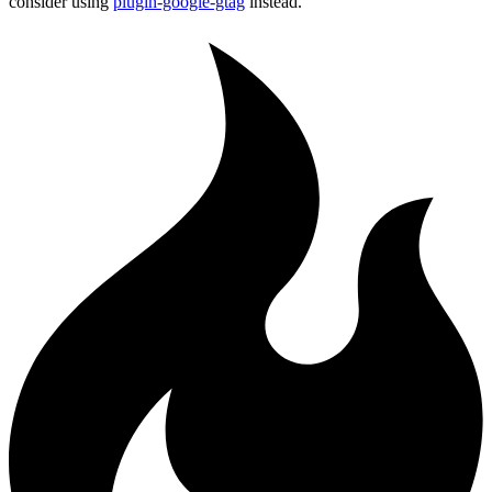
consider using
plugin-google-gtag
instead.