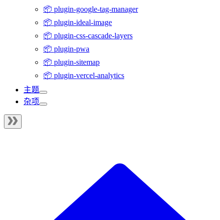
📦 plugin-google-tag-manager
📦 plugin-ideal-image
📦 plugin-css-cascade-layers
📦 plugin-pwa
📦 plugin-sitemap
📦 plugin-vercel-analytics
主题
杂项