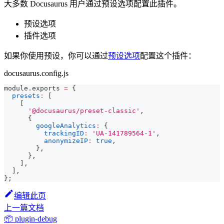
大多数 Docusaurus 用户通过预设选项配置此插件。
预设选项
插件选项
如果你使用预设，你可以通过
预设选项
配置这个插件：
docusaurus.config.js
module
.
exports
=
{
presets
:
[
[
'@docusaurus/preset-classic'
,
{
googleAnalytics
:
{
trackingID
:
'UA-141789564-1'
,
anonymizeIP
:
true
,
}
,
}
,
]
,
]
,
}
;
编辑此页
上一篇文档
📦 plugin-debug