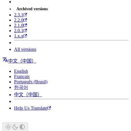
Archived versions
2.3.1
2.2.0
2.1.0
2.0.1
1.x.x
All versions
中文（中国）
English
Français
Português (Brasil)
한국어
中文（中国）
Help Us Translate