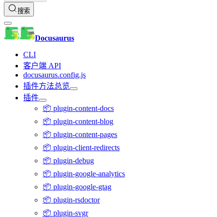
搜索
Docusaurus
CLI
客户端 API
docusaurus.config.js
插件方法总览
插件
📦 plugin-content-docs
📦 plugin-content-blog
📦 plugin-content-pages
📦 plugin-client-redirects
📦 plugin-debug
📦 plugin-google-analytics
📦 plugin-google-gtag
📦 plugin-rsdoctor
📦 plugin-svgr