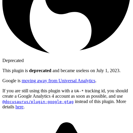
Deprecated
This plugin is
deprecated
and became useless on July 1, 2023.
Google is
moving away from Universal Analytics
.
If you are still using this plugin with a
tracking id, you should
UA-*
create a Google Analytics 4 account as soon as possible, and use
instead of this plugin. More
@docusaurus/plugin-google-gtag
details
here
.