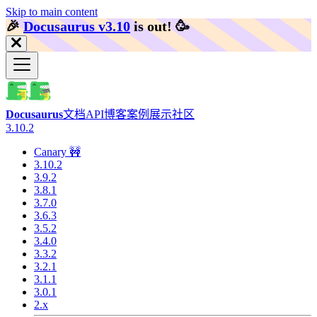
Skip to main content
🎉️
Docusaurus v3.10
is out!
🥳️
Docusaurus
文档
API
博客
案例展示
社区
3.10.2
Canary 🚧
3.10.2
3.9.2
3.8.1
3.7.0
3.6.3
3.5.2
3.4.0
3.3.2
3.2.1
3.1.1
3.0.1
2.x