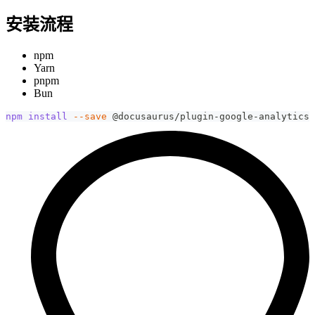
安装流程
npm
Yarn
pnpm
Bun
npm
install
--save
 @docusaurus/plugin-google-analytics