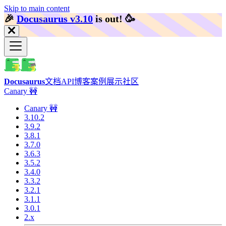
Skip to main content
🎉️
Docusaurus v3.10
is out!
🥳️
Docusaurus
文档
API
博客
案例展示
社区
Canary 🚧
Canary 🚧
3.10.2
3.9.2
3.8.1
3.7.0
3.6.3
3.5.2
3.4.0
3.3.2
3.2.1
3.1.1
3.0.1
2.x