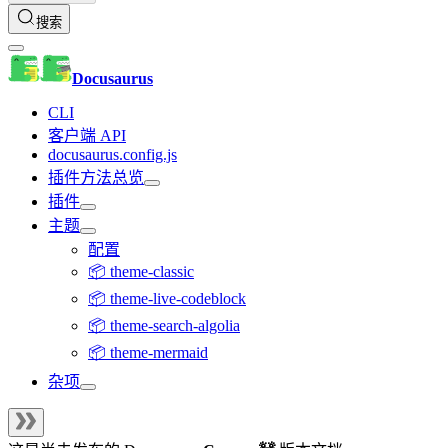
搜索
Docusaurus
CLI
客户端 API
docusaurus.config.js
插件方法总览
插件
主题
配置
📦 theme-classic
📦 theme-live-codeblock
📦 theme-search-algolia
📦 theme-mermaid
杂项