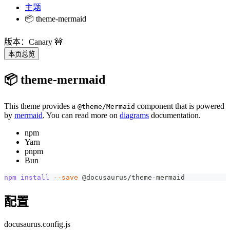
主题
📦 theme-mermaid
版本：Canary 🚧
本页总览
📦 theme-mermaid
This theme provides a
component that is powered
@theme/Mermaid
by
mermaid
. You can read more on
diagrams
documentation.
npm
Yarn
pnpm
Bun
npm
install
--save
 @docusaurus/theme-mermaid
配置
docusaurus.config.js