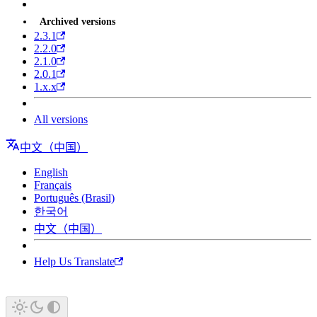
Archived versions
2.3.1
2.2.0
2.1.0
2.0.1
1.x.x
All versions
中文（中国）
English
Français
Português (Brasil)
한국어
中文（中国）
Help Us Translate