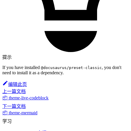
提示
If you have installed
, you don't
@docusaurus/preset-classic
need to install it as a dependency.
编辑此页
上一篇文档
📦 theme-live-codeblock
下一篇文档
📦 theme-mermaid
学习