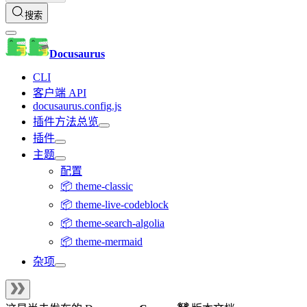
搜索
Docusaurus
CLI
客户端 API
docusaurus.config.js
插件方法总览
插件
主题
配置
📦 theme-classic
📦 theme-live-codeblock
📦 theme-search-algolia
📦 theme-mermaid
杂项