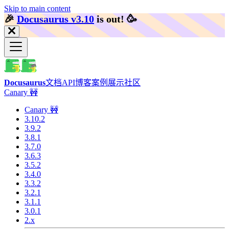
Skip to main content
🎉️
Docusaurus v3.10
is out!
🥳️
Docusaurus
文档
API
博客
案例展示
社区
Canary 🚧
Canary 🚧
3.10.2
3.9.2
3.8.1
3.7.0
3.6.3
3.5.2
3.4.0
3.3.2
3.2.1
3.1.1
3.0.1
2.x