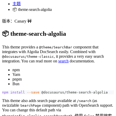
主题
📦 theme-search-algolia
版本：Canary 🚧
📦 theme-search-algolia
This theme provides a
component that
@theme/SearchBar
integrates with Algolia DocSearch easily. Combined with
, it provides a very easy search
@docusaurus/theme-classic
integration. You can read more on
search
documentation.
npm
Yarn
pnpm
Bun
npm
install
--save
 @docusaurus/theme-search-algolia
This theme also adds search page available at
(as
/search
swizzlable
component) path with OpenSearch support.
SearchPage
You can change this default path via
. 使用
禁用搜索