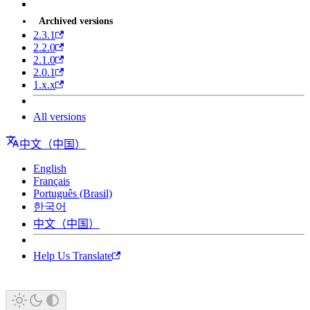
Archived versions
2.3.1
2.2.0
2.1.0
2.0.1
1.x.x
All versions
中文（中国）
English
Français
Português (Brasil)
한국어
中文（中国）
Help Us Translate