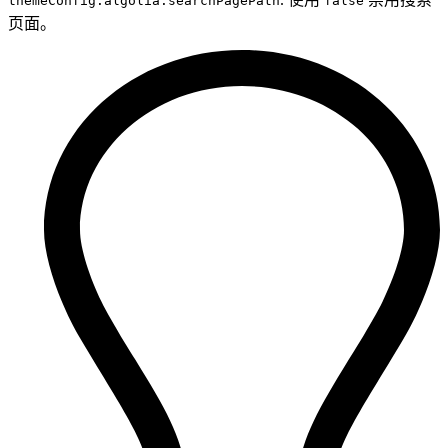
themeConfig.algolia.searchPagePath
false
页面。