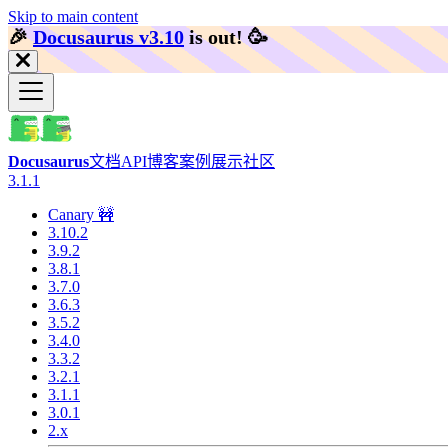
Skip to main content
🎉️
Docusaurus v3.10
is out!
🥳️
Docusaurus
文档
API
博客
案例展示
社区
3.1.1
Canary 🚧
3.10.2
3.9.2
3.8.1
3.7.0
3.6.3
3.5.2
3.4.0
3.3.2
3.2.1
3.1.1
3.0.1
2.x