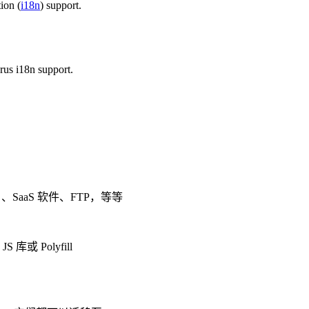
tion (
i18n
) support.
us i18n support.
）、SaaS 软件、FTP，等等
 Polyfill