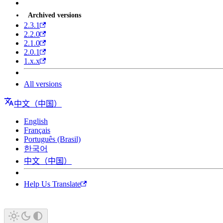
Archived versions
2.3.1
2.2.0
2.1.0
2.0.1
1.x.x
All versions
中文（中国）
English
Français
Português (Brasil)
한국어
中文（中国）
Help Us Translate