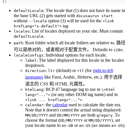
}
;
: The locale that (1) does not have its name in
defaultLocale
the base URL (2) gets started with
docusaurus start
without
option (3) will be used for the
--locale
<link
tag
hrefLang="x-default">
: List of locales deployed on your site. Must contain
locales
.
defaultLocale
: Root folder which all locale folders are relative to. 路径
path
可以是绝对的，或者相对于配置文件。 Defaults to
.
i18n
: Individual options for each locale.
localeConfigs
: The label displayed for this locale in the locales
label
dropdown.
:
(default) or
(for
right-to-left
direction
ltr
rtl
languages
like Farsi, Arabic, Hebrew, etc.). 用于选择
语言的 CSS 和 HTML 元属性。
: BCP 47 language tag to use in
htmlLang
\<html
(or any other DOM tag name) and in
lang="...">
<link ... hreflang="...">
: the
calendar
used to calculate the date era.
calendar
Note that it doesn't control the actual string displayed:
and
are both
. To
MM/DD/YYYY
DD/MM/YYYY
gregory
choose the format (
or
), set
DD/MM/YYYY
MM/DD/YYYY
your locale name to
or
(
means
).
en-GB
en-US
en
en-US