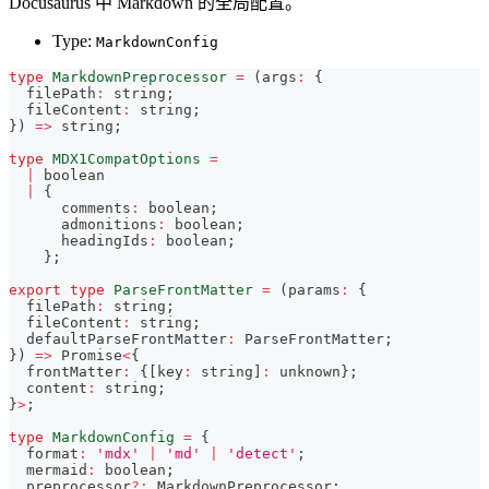
Docusaurus 中 Markdown 的全局配置。
Type:
MarkdownConfig
type
MarkdownPreprocessor
=
(
args
:
{
  filePath
:
string
;
  fileContent
:
string
;
}
)
=>
string
;
type
MDX1CompatOptions
=
|
boolean
|
{
      comments
:
boolean
;
      admonitions
:
boolean
;
      headingIds
:
boolean
;
}
;
export
type
ParseFrontMatter
=
(
params
:
{
  filePath
:
string
;
  fileContent
:
string
;
  defaultParseFrontMatter
:
 ParseFrontMatter
;
}
)
=>
Promise
<
{
  frontMatter
:
{
[
key
:
string
]
:
unknown
}
;
  content
:
string
;
}
>
;
type
MarkdownConfig
=
{
  format
:
'mdx'
|
'md'
|
'detect'
;
  mermaid
:
boolean
;
  preprocessor
?
:
 MarkdownPreprocessor
;