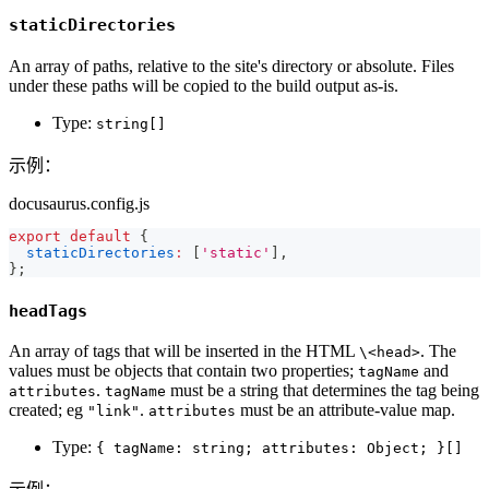
staticDirectories
An array of paths, relative to the site's directory or absolute. Files
under these paths will be copied to the build output as-is.
Type:
string[]
示例：
docusaurus.config.js
export
default
{
staticDirectories
:
[
'static'
]
,
}
;
headTags
An array of tags that will be inserted in the HTML
. The
\<head>
values must be objects that contain two properties;
and
tagName
.
must be a string that determines the tag being
attributes
tagName
created; eg
.
must be an attribute-value map.
"link"
attributes
Type:
{ tagName: string; attributes: Object; }[]