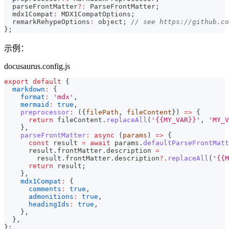
  parseFrontMatter
?
:
 ParseFrontMatter
;
  mdx1Compat
:
 MDX1CompatOptions
;
  remarkRehypeOptions
:
 object
;
// see https://github.co
}
;
示例：
docusaurus.config.js
export
default
{
markdown
:
{
format
:
'mdx'
,
mermaid
:
true
,
preprocessor
:
(
{
filePath
,
 fileContent
}
)
=>
{
return
 fileContent
.
replaceAll
(
'{{MY_VAR}}'
,
'MY_V
}
,
parseFrontMatter
:
async
(
params
)
=>
{
const
 result 
=
await
 params
.
defaultParseFrontMatt
      result
.
frontMatter
.
description
=
        result
.
frontMatter
.
description
?.
replaceAll
(
'{{M
return
 result
;
}
,
mdx1Compat
:
{
comments
:
true
,
admonitions
:
true
,
headingIds
:
true
,
}
,
}
,
}
;