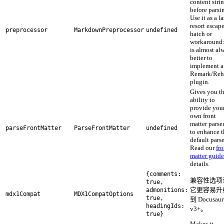
content stri
before parsi
Use it as a la
resort escap
preprocessor
MarkdownPreprocessor
undefined
hatch or
workaround:
is almost al
better to
implement a
Remark/Reh
plugin.
Gives you t
ability to
provide you
own front
matter parser
parseFrontMatter
ParseFrontMatter
undefined
to enhance t
default parse
Read our
fro
matter guide
details.
{comments:
兼容性选项
true,
它更容易升
admonitions:
mdx1Compat
MDX1CompatOptions
true,
到 Docusaur
headingIds:
v3+。
true}
Makes it