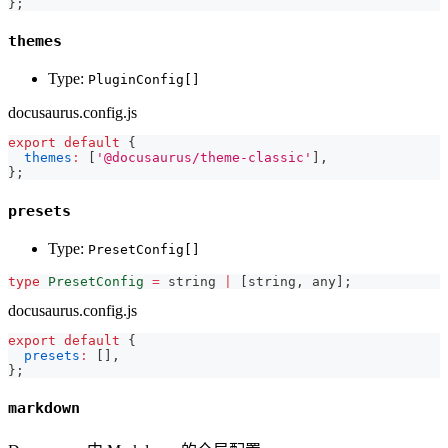
}
;
themes
Type:
PluginConfig[]
docusaurus.config.js
export
default
{
themes
:
[
'@docusaurus/theme-classic'
]
,
}
;
presets
Type:
PresetConfig[]
type
PresetConfig
=
string
|
[
string
,
any
]
;
docusaurus.config.js
export
default
{
presets
:
[
]
,
}
;
markdown