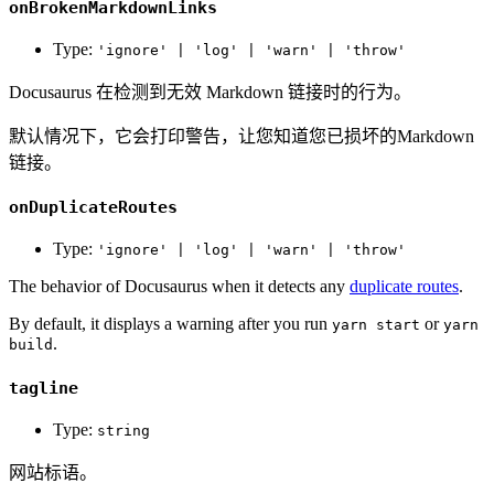
onBrokenMarkdownLinks
Type:
'ignore' | 'log' | 'warn' | 'throw'
Docusaurus 在检测到无效 Markdown 链接时的行为。
默认情况下，它会打印警告，让您知道您已损坏的Markdown
链接。
onDuplicateRoutes
Type:
'ignore' | 'log' | 'warn' | 'throw'
The behavior of Docusaurus when it detects any
duplicate routes
.
By default, it displays a warning after you run
or
yarn start
yarn
.
build
tagline
Type:
string
网站标语。