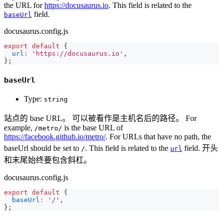
the URL for
https://docusaurus.io
. This field is related to the
field.
baseUrl
docusaurus.config.js
export
default
{
url
:
'https://docusaurus.io'
,
}
;
baseUrl
Type:
string
站点的 base URL。 可以被看作是主机名后的路径。 For
example,
is the base URL of
/metro/
https://facebook.github.io/metro/
. For URLs that have no path, the
baseUrl should be set to
. This field is related to the
field. 开头
/
url
和末尾始终要包含斜杠。
docusaurus.config.js
export
default
{
baseUrl
:
'/'
,
}
;