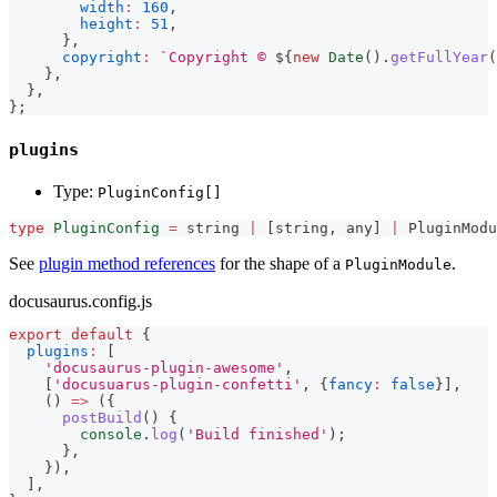
width
:
160
,
height
:
51
,
}
,
copyright
:
`
Copyright © 
${
new
Date
(
)
.
getFullYear
(
}
,
}
,
}
;
plugins
Type:
PluginConfig[]
type
PluginConfig
=
string
|
[
string
,
any
]
|
 PluginModu
See
plugin method references
for the shape of a
.
PluginModule
docusaurus.config.js
export
default
{
plugins
:
[
'docusaurus-plugin-awesome'
,
[
'docusuarus-plugin-confetti'
,
{
fancy
:
false
}
]
,
(
)
=>
(
{
postBuild
(
)
{
console
.
log
(
'Build finished'
)
;
}
,
}
)
,
]
,