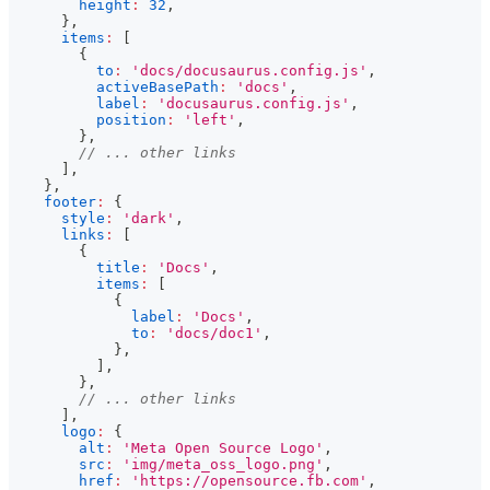
height
:
32
,
}
,
items
:
[
{
to
:
'docs/docusaurus.config.js'
,
activeBasePath
:
'docs'
,
label
:
'docusaurus.config.js'
,
position
:
'left'
,
}
,
// ... other links
]
,
}
,
footer
:
{
style
:
'dark'
,
links
:
[
{
title
:
'Docs'
,
items
:
[
{
label
:
'Docs'
,
to
:
'docs/doc1'
,
}
,
]
,
}
,
// ... other links
]
,
logo
:
{
alt
:
'Meta Open Source Logo'
,
src
:
'img/meta_oss_logo.png'
,
href
:
'https://opensource.fb.com'
,