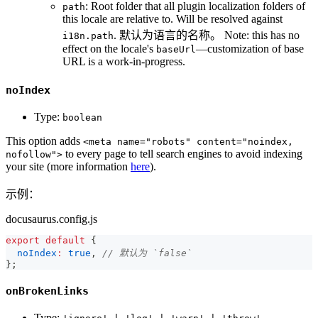
: Root folder that all plugin localization folders of
path
this locale are relative to. Will be resolved against
. 默认为语言的名称。 Note: this has no
i18n.path
effect on the locale's
—customization of base
baseUrl
URL is a work-in-progress.
noIndex
Type:
boolean
This option adds
<meta name="robots" content="noindex,
to every page to tell search engines to avoid indexing
nofollow">
your site (more information
here
).
示例：
docusaurus.config.js
export
default
{
noIndex
:
true
,
// 默认为 `false`
}
;
onBrokenLinks
Type: