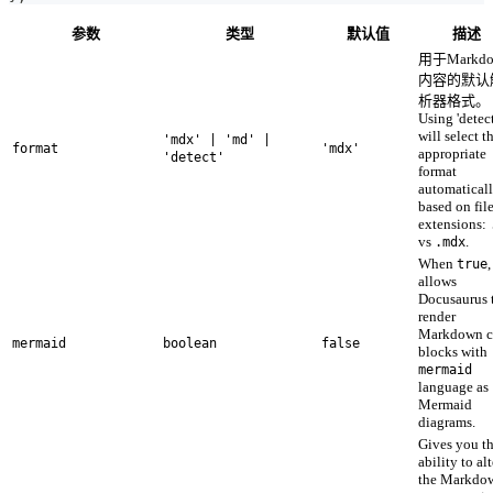
参数
类型
默认值
描述
用于Markdo
内容的默认
析器格式。
Using 'detect
will select t
'mdx' | 'md' |
format
'mdx'
appropriate
'detect'
format
automatical
based on fil
extensions:
vs
.
.mdx
When
,
true
allows
Docusaurus 
render
Markdown c
mermaid
boolean
false
blocks with
mermaid
language as
Mermaid
diagrams.
Gives you t
ability to alt
the Markdo