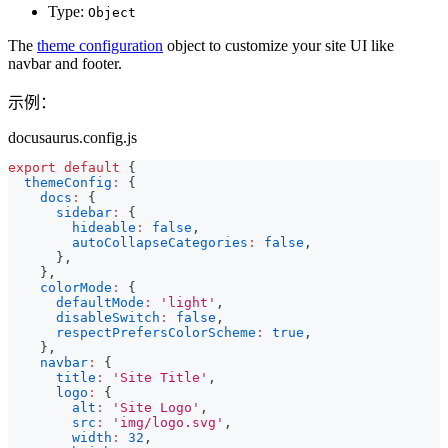
Type:
Object
The
theme configuration
object to customize your site UI like
navbar and footer.
示例：
docusaurus.config.js
export
default
{
themeConfig
:
{
docs
:
{
sidebar
:
{
hideable
:
false
,
autoCollapseCategories
:
false
,
}
,
}
,
colorMode
:
{
defaultMode
:
'light'
,
disableSwitch
:
false
,
respectPrefersColorScheme
:
true
,
}
,
navbar
:
{
title
:
'Site Title'
,
logo
:
{
alt
:
'Site Logo'
,
src
:
'img/logo.svg'
,
width
:
32
,