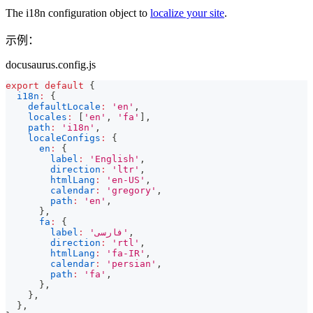
The i18n configuration object to
localize your site
.
示例：
docusaurus.config.js
export
default
{
i18n
:
{
defaultLocale
:
'en'
,
locales
:
[
'en'
,
'fa'
]
,
path
:
'i18n'
,
localeConfigs
:
{
en
:
{
label
:
'English'
,
direction
:
'ltr'
,
htmlLang
:
'en-US'
,
calendar
:
'gregory'
,
path
:
'en'
,
}
,
fa
:
{
label
:
'فارسی'
,
direction
:
'rtl'
,
htmlLang
:
'fa-IR'
,
calendar
:
'persian'
,
path
:
'fa'
,
}
,
}
,
}
,