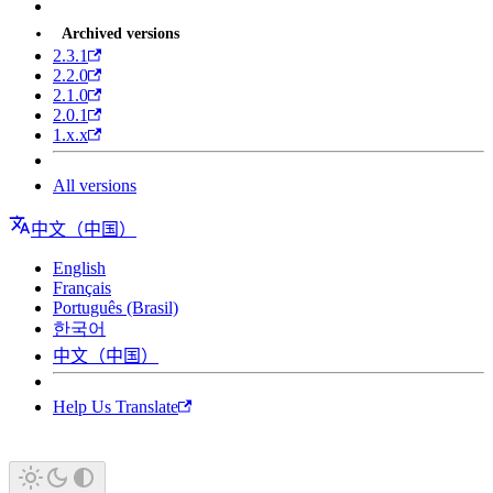
Archived versions
2.3.1
2.2.0
2.1.0
2.0.1
1.x.x
All versions
中文（中国）
English
Français
Português (Brasil)
한국어
中文（中国）
Help Us Translate