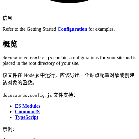
信息
Refer to the Getting Started
Configuration
for examples.
概览
contains configurations for your site and is
docusaurus.config.js
placed in the root directory of your site.
该文件在 Node.js 中运行，应该导出一个站点配置对象或创建
该对象的函数。
文件支持：
docusaurus.config.js
ES Modules
CommonJS
TypeScript
示例：