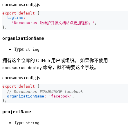
docusaurus.config.js
export
default
{
tagline
:
'Docusaurus 让维护开源文档站点更加轻松。'
,
}
;
organizationName
Type:
string
拥有这个仓库的 GitHub 用户或组织。 如果你不使用
命令，就不需要这个字段。
docusaurus deploy
docusaurus.config.js
export
default
{
// Docusaurus 的所属组织是 facebook
organizationName
:
'facebook'
,
}
;
projectName
Type:
string