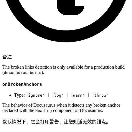
备注
The broken links detection is only available for a production build
(
).
docusaurus build
onBrokenAnchors
Type:
'ignore' | 'log' | 'warn' | 'throw'
The behavior of Docusaurus when it detects any broken anchor
declared with the
component of Docusaurus.
Heading
默认情况下，它会打印警告，让您知道无效的锚点。