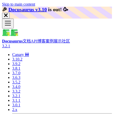
Skip to main content
🎉️
Docusaurus v3.10
is out!
🥳️
Docusaurus
文档
API
博客
案例展示
社区
3.2.1
Canary 🚧
3.10.2
3.9.2
3.8.1
3.7.0
3.6.3
3.5.2
3.4.0
3.3.2
3.2.1
3.1.1
3.0.1
2.x