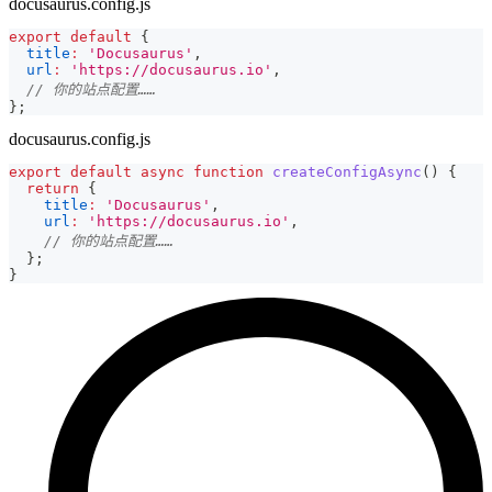
docusaurus.config.js
export
default
{
title
:
'Docusaurus'
,
url
:
'https://docusaurus.io'
,
// 你的站点配置……
}
;
docusaurus.config.js
export
default
async
function
createConfigAsync
(
)
{
return
{
title
:
'Docusaurus'
,
url
:
'https://docusaurus.io'
,
// 你的站点配置……
}
;
}