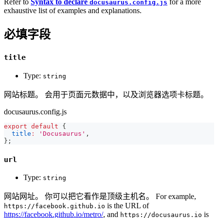
Refer to
Syntax to declare
for a more
docusaurus.config.js
exhaustive list of examples and explanations.
必填字段
title
Type:
string
网站标题。 会用于页面元数据中，以及浏览器选项卡标题。
docusaurus.config.js
export
default
{
title
:
'Docusaurus'
,
}
;
url
Type:
string
网站网址。 你可以把它看作是顶级主机名。 For example,
is the URL of
https://facebook.github.io
https://facebook.github.io/metro/
, and
is
https://docusaurus.io