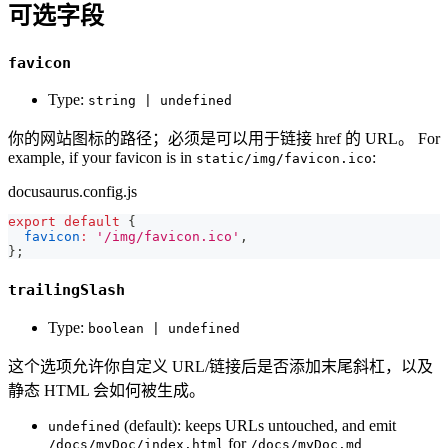
可选字段
favicon
Type:
string | undefined
你的网站图标的路径；必须是可以用于链接 href 的 URL。 For
example, if your favicon is in
:
static/img/favicon.ico
docusaurus.config.js
export
default
{
favicon
:
'/img/favicon.ico'
,
}
;
trailingSlash
Type:
boolean | undefined
这个选项允许你自定义 URL/链接后是否添加末尾斜杠，以及
静态 HTML 会如何被生成。
(default): keeps URLs untouched, and emit
undefined
for
/docs/myDoc/index.html
/docs/myDoc.md