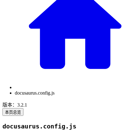
docusaurus.config.js
版本：3.2.1
本页总览
docusaurus.config.js