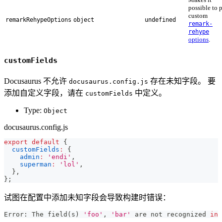
possible to 
custom
remarkRehypeOptions
object
undefined
remark-
rehype
options
.
customFields
Docusaurus 不允许
存在未知字段。 要
docusaurus.config.js
添加自定义字段，请在
中定义。
customFields
Type:
Object
docusaurus.config.js
export
default
{
customFields
:
{
admin
:
'endi'
,
superman
:
'lol'
,
}
,
}
;
试图在配置中添加未知字段会导致构建时错误：
Error: The field
(
s
)
'foo'
, 
'bar'
 are not recognized 
in
 