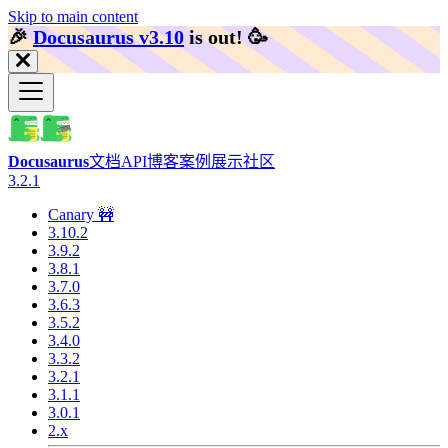
Skip to main content
🎉️
Docusaurus v3.10
is out!
🥳️
Docusaurus
文档
API
博客
案例展示
社区
3.2.1
Canary 🚧
3.10.2
3.9.2
3.8.1
3.7.0
3.6.3
3.5.2
3.4.0
3.3.2
3.2.1
3.1.1
3.0.1
2.x