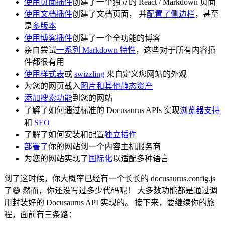
使用页面插件
创建了一个独立的 React / Markdown 页面
使用文档插件
创建了文档页面， 并
配置了侧边栏
，甚至
是
多版本
使用博客插件
创建了一个全功能的博客
亲自尝试
一系列 Markdown 特性
，这些对于所有内容插
件都很有用
使用样式表
或
swizzling
来自定义您网站的外观
为您的网页载入
图片和其他静态资产
添加搜索功能
到您的网站
了解了如何通过标准的 Docusaurus APIs 实现
浏览器支持
和
SEO
了解了如何安装和配置
独立插件
部署了
你的网站到一个内容主机服务商
为您的网站实现了
国际化
以适配多种语言
到了这时候，你大概率已经有一个长长的 docusaurus.config.js
了😄 然而，你还没写过多少代码呢！ 大多数功能都是通过调
用封装好的 Docusaurus API 实现的。 接下来，要继续你的旅
程，面前有三条路：