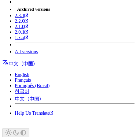
Archived versions
2.3.1
2.2.0
2.1.0
2.0.1
1.x.x
All versions
中文（中国）
English
Français
Português (Brasil)
한국어
中文（中国）
Help Us Translate