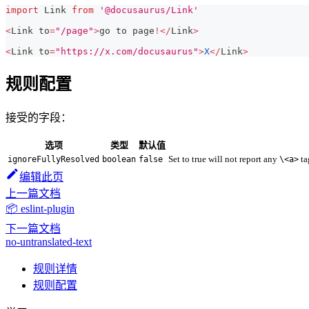
import
Link
from
'@docusaurus/Link'
<
Link
 to
=
"/page"
>
go to page
!
<
/
Link
>
<
Link
 to
=
"https://x.com/docusaurus"
>
X
<
/
Link
>
规则配置
接受的字段：
选项
类型
默认值
Set to true will not report any
ta
ignoreFullyResolved
boolean
false
\<a>
编辑此页
上一篇文档
📦 eslint-plugin
下一篇文档
no-untranslated-text
规则详情
规则配置