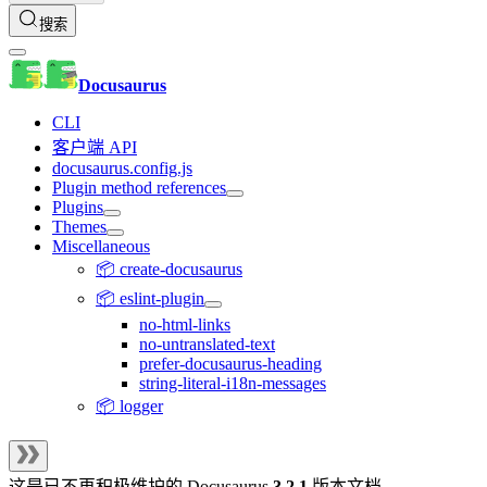
搜索
Docusaurus
CLI
客户端 API
docusaurus.config.js
Plugin method references
Plugins
Themes
Miscellaneous
📦 create-docusaurus
📦 eslint-plugin
no-html-links
no-untranslated-text
prefer-docusaurus-heading
string-literal-i18n-messages
📦 logger
这是已不再积极维护的
Docusaurus
3.2.1
版本文档。