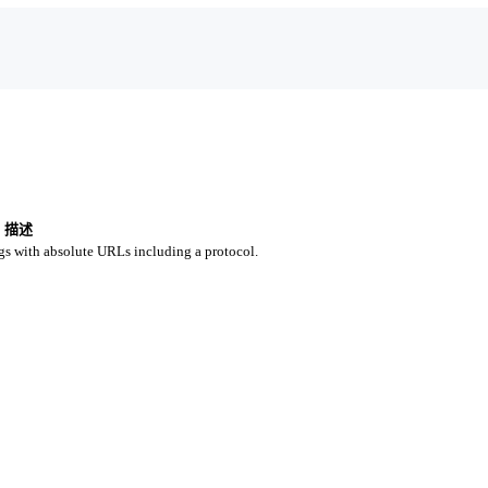
描述
gs with absolute URLs including a protocol.