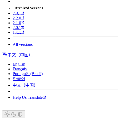
Archived versions
2.3.1
2.2.0
2.1.0
2.0.1
1.x.x
All versions
中文（中国）
English
Français
Português (Brasil)
한국어
中文（中国）
Help Us Translate