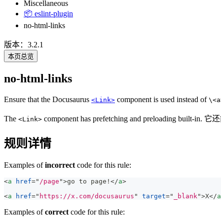
Miscellaneous
📦 eslint-plugin
no-html-links
版本：3.2.1
本页总览
no-html-links
Ensure that the Docusaurus
component is used instead of
<Link>
\<a
The
component has prefetching and preloadi
<Link>
规则详情
Examples of
incorrect
code for this rule:
<
a
href
=
"
/page
"
>
go to page!
</
a
>
<
a
href
=
"
https://x.com/docusaurus
"
target
=
"
_blank
"
>
X
</
a
Examples of
correct
code for this rule: