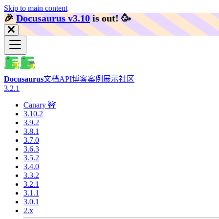
Skip to main content
🎉️
Docusaurus v3.10
is out!
🥳️
Docusaurus
文档
API
博客
案例展示
社区
3.2.1
Canary 🚧
3.10.2
3.9.2
3.8.1
3.7.0
3.6.3
3.5.2
3.4.0
3.3.2
3.2.1
3.1.1
3.0.1
2.x