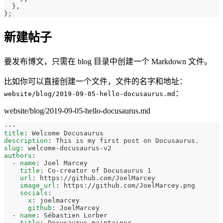
}
,
}
;
新建帖子
要发布博文，只需在 blog 目录中创建一个 Markdown 文件。
比如你可以直接创建一个文件，文件的名字和地址：
：
website/blog/2019-09-05-hello-docusaurus.md
website/blog/2019-09-05-hello-docusaurus.md
---
title
:
 Welcome Docusaurus
description
:
 This is my first post on Docusaurus.
slug
:
 welcome
-
docusaurus
-
v2
authors
:
-
name
:
 Joel Marcey
title
:
 Co
-
creator of Docusaurus 1
url
:
 https
:
//github.com/JoelMarcey
image_url
:
 https
:
//github.com/JoelMarcey.png
socials
:
x
:
 joelmarcey
github
:
 JoelMarcey
-
name
:
 Sébastien Lorber
title
:
 Docusaurus maintainer