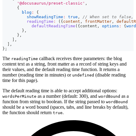
'@docusaurus/preset-classic'
,
{
blog
:
{
showReadingTime
:
true
,
// When set to false, 
readingTime
:
(
{
content
,
 frontMatter
,
 defaultR
defaultReadingTime
(
{
content
,
options
:
{
word
}
,
}
,
]
,
]
,
}
;
The
callback receives three parameters: the blog
readingTime
content text as a string, front matter as a record of string keys and
their values, and the default reading time function. It returns a
number (reading time in minutes) or
(disable reading
undefined
time for this page).
The default reading time is able to accept additional options:
as a number (default: 300), and
as a
wordsPerMinute
wordBound
function from string to boolean. If the string passed to
wordBound
should be a word bound (spaces, tabs, and line breaks by default),
the function should return
.
true