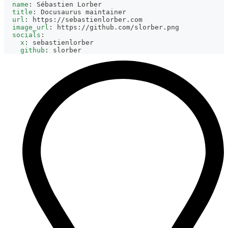
name
:
 Sébastien Lorber
title
:
 Docusaurus maintainer
url
:
 https
:
//sebastienlorber.com
image_url
:
 https
:
//github.com/slorber.png
socials
:
x
:
 sebastienlorber
github
:
 slorber