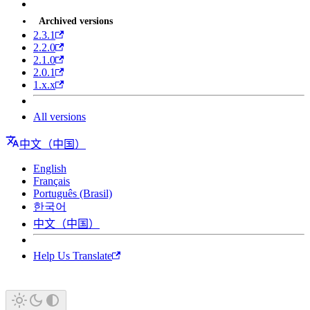
Archived versions
2.3.1
2.2.0
2.1.0
2.0.1
1.x.x
All versions
中文（中国）
English
Français
Português (Brasil)
한국어
中文（中国）
Help Us Translate