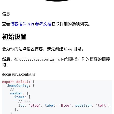
信息
查看
博客插件 API 参考文档
获取详细的选项列表。
初始设置
要为你的站点设置博客，请先创建
目录。
blog
然后，在
内创建指向你的博客的链接
docusaurus.config.js
项：
docusaurus.config.js
export
default
{
themeConfig
:
{
// ...
navbar
:
{
items
:
[
// ...
{
to
:
'blog'
,
label
:
'Blog'
,
position
:
'left'
}
,
]
,
}
,