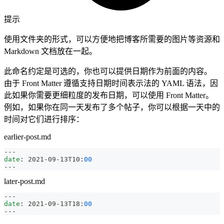
提示
使用文件夹的形式，可以方便地把博客所需要的图片等资源和
Markdown 文档放在一起。
此命名约定是可选的，你也可以提供日期作为前面的内容。
由于 Front Matter 遵循支持日期时间表示法的 YAML 语法，因
此如果你需要更细粒度的发布日期，可以使用 Front Matter。
例如，如果你在同一天发布了多个帖子，你可以根据一天中的
时间对它们进行排序：
earlier-post.md
---
date
:
 2021
-
09
-
13T10
:
00
---
later-post.md
---
date
:
 2021
-
09
-
13T18
:
00
---