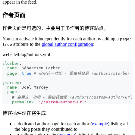
appear in the feed.
作者页面
作者页面是可选的，主要用于多作者的博客站点。
You can activate it independently for each author by adding a
page:
attribute to the
global author configuration
:
true
website/blog/authors.yml
slorber
:
name
:
 Sébastien Lorber
page
:
true
# 启用这一功能 - 路由将会是 /authors/slorber
jmarcey
:
name
:
 Joel Marcey
page
:
# 启用这一功能 - 路由将会是 /authors/custom-author-url
permalink
:
'/custom-author-url'
博客插件现在将生成：
a dedicated author page for each author (
example
) listing all
the blog posts they contributed to
an authors index page (
example
) listing all these authors, in