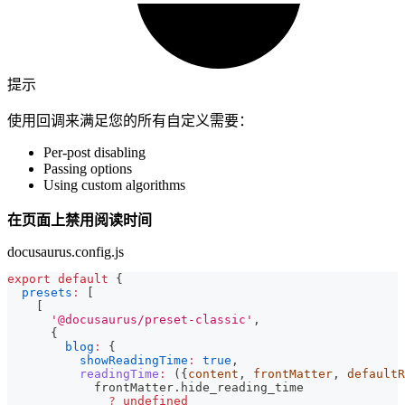
提示
使用回调来满足您的所有自定义需要：
Per-post disabling
Passing options
Using custom algorithms
在页面上禁用阅读时间
docusaurus.config.js
export
default
{
presets
:
[
[
'@docusaurus/preset-classic'
,
{
blog
:
{
showReadingTime
:
true
,
readingTime
:
(
{
content
,
 frontMatter
,
 defaultR
            frontMatter
.
hide_reading_time
?
undefined