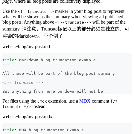
page
, where all blog posts are collectively displayed.
Use the
marker in your blog post to represent
<!--truncate-->
what will be shown as the summary when viewing all published
blog posts. Anything above
will be part of the
<!--truncate-->
summary. 请注意，Truncate标记以上的部分必须是独立的、可
渲染的Markdown。 举个例子：
website/blog/my-post.md
---
title
:
 Markdown blog truncation example
---
All these will be part of the blog post summary.
<!-- truncate -->
But anything from here on down will not be.
For files using the
extension, use a
MDX
comment
.mdx
{/*
instead:
truncate */}
website/blog/my-post.mdx
---
title
:
 MDX blog truncation Example