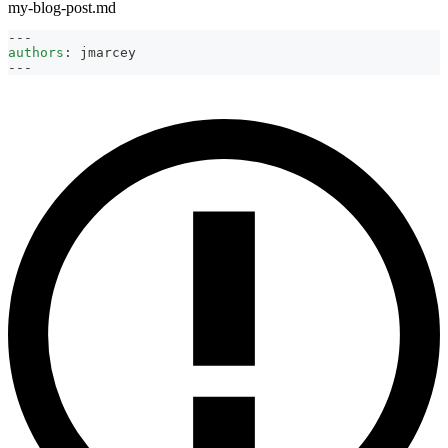
my-blog-post.md
---
authors
:
 jmarcey
---