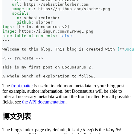
url
:
 https
:
//sebastienlorber.com
image_url
:
 https
:
//github.com/slorber.png
socials
:
x
:
 sebastienlorber
github
:
 slorber
tags
:
[
hello
,
 docusaurus
-
v2
]
image
:
 https
:
//i.imgur.com/mErPwqL.png
hide_table_of_contents
:
false
---
Welcome to this blog. This blog is created with 
[
**
Docu
<!-- truncate -->
This is my first post on Docusaurus 2.
A whole bunch of exploration to follow.
The
front matter
is useful to add more metadata to your blog post,
for example, author information, but Docusaurus will be able to
infer all necessary metadata without the front matter. For all possible
fields, see
the API documentation
.
博文列表
The blog's index page (by default, it is at
) is the
blog list
/blog