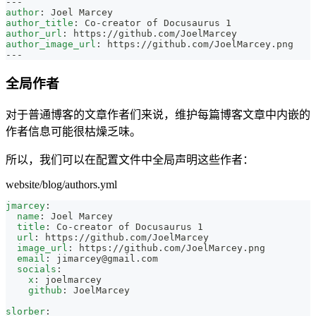
---
author
:
 Joel Marcey
author_title
:
 Co
-
creator of Docusaurus 1
author_url
:
 https
:
//github.com/JoelMarcey
author_image_url
:
 https
:
//github.com/JoelMarcey.png
---
全局作者
对于普通博客的文章作者们来说，维护每篇博客文章中内嵌的
作者信息可能很枯燥乏味。
所以，我们可以在配置文件中全局声明这些作者：
website/blog/authors.yml
jmarcey
:
name
:
 Joel Marcey
title
:
 Co
-
creator of Docusaurus 1
url
:
 https
:
//github.com/JoelMarcey
image_url
:
 https
:
//github.com/JoelMarcey.png
email
:
jimarcey@gmail.com
socials
:
x
:
 joelmarcey
github
:
 JoelMarcey
slorber
: