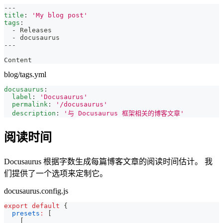
---
title
:
'My blog post'
tags
:
-
 Releases
-
 docusaurus
---
Content
blog/tags.yml
docusaurus
:
label
:
'Docusaurus'
permalink
:
'/docusaurus'
description
:
'与 Docusaurus 框架相关的博客文章'
阅读时间
Docusaurus 根据字数生成每篇博客文章的阅读时间估计。 我
们提供了一个选项来定制它。
docusaurus.config.js
export
default
{
presets
:
[
[