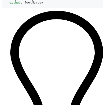
github
:
 JoelMarcey
---