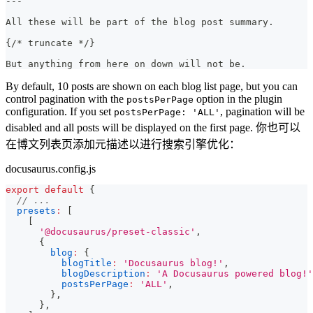
---
All these will be part of the blog post summary.
{/
*
 truncate 
*
/}
But anything from here on down will not be.
By default, 10 posts are shown on each blog list page, but you can
control pagination with the
option in the plugin
postsPerPage
configuration. If you set
, pagination will be
postsPerPage: 'ALL'
disabled and all posts will be displayed on the first page. 你也可以
在博文列表页添加元描述以进行搜索引擎优化：
docusaurus.config.js
export
default
{
// ...
presets
:
[
[
'@docusaurus/preset-classic'
,
{
blog
:
{
blogTitle
:
'Docusaurus blog!'
,
blogDescription
:
'A Docusaurus powered blog!'
postsPerPage
:
'ALL'
,
}
,
}
,