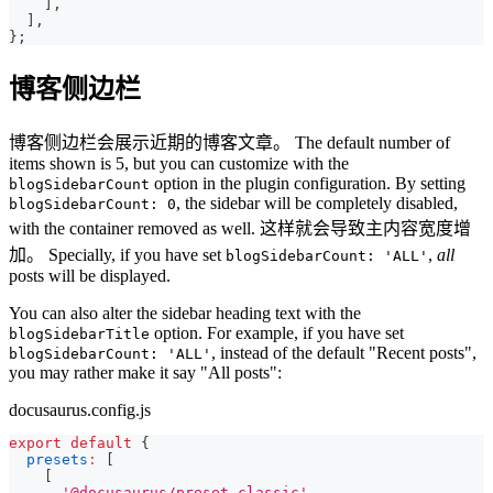
]
,
]
,
}
;
博客侧边栏
博客侧边栏会展示近期的博客文章。 The default number of
items shown is 5, but you can customize with the
option in the plugin configuration. By setting
blogSidebarCount
, the sidebar will be completely disabled,
blogSidebarCount: 0
with the container removed as well. 这样就会导致主内容宽度增
加。 Specially, if you have set
,
all
blogSidebarCount: 'ALL'
posts will be displayed.
You can also alter the sidebar heading text with the
option. For example, if you have set
blogSidebarTitle
, instead of the default "Recent posts",
blogSidebarCount: 'ALL'
you may rather make it say "All posts":
docusaurus.config.js
export
default
{
presets
:
[
[
'@docusaurus/preset-classic'
,