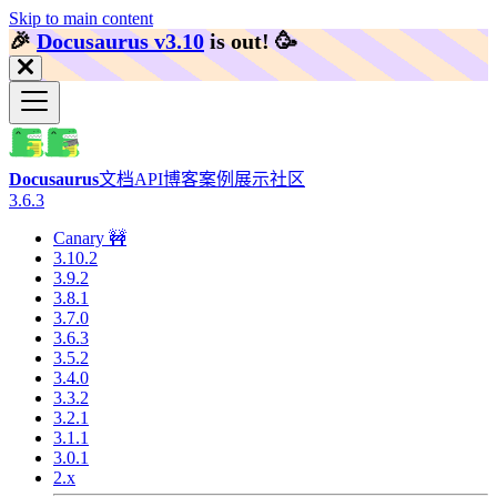
Skip to main content
🎉️
Docusaurus v3.10
is out!
🥳️
Docusaurus
文档
API
博客
案例展示
社区
3.6.3
Canary 🚧
3.10.2
3.9.2
3.8.1
3.7.0
3.6.3
3.5.2
3.4.0
3.3.2
3.2.1
3.1.1
3.0.1
2.x