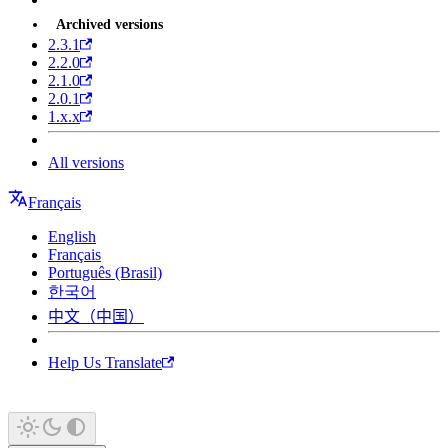
Archived versions
2.3.1
2.2.0
2.1.0
2.0.1
1.x.x
All versions
Français
English
Français
Português (Brasil)
한국어
中文（中国）
Help Us Translate