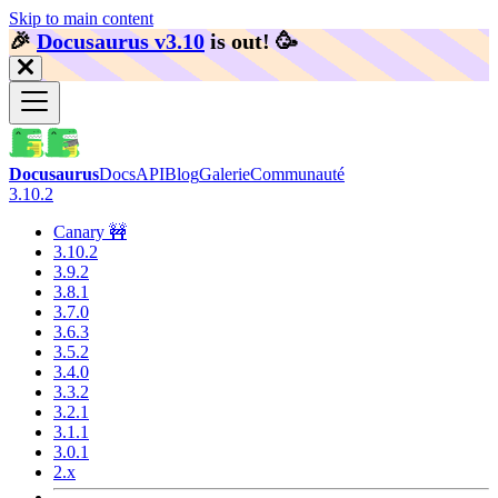
Skip to main content
🎉️
Docusaurus v3.10
is out!
🥳️
Docusaurus
Docs
API
Blog
Galerie
Communauté
3.10.2
Canary 🚧
3.10.2
3.9.2
3.8.1
3.7.0
3.6.3
3.5.2
3.4.0
3.3.2
3.2.1
3.1.1
3.0.1
2.x