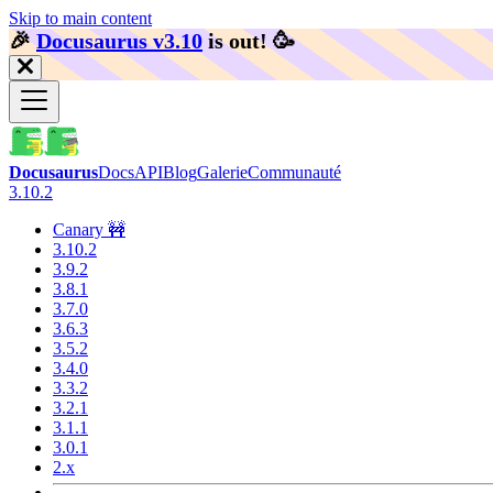
Skip to main content
🎉️
Docusaurus v3.10
is out!
🥳️
Docusaurus
Docs
API
Blog
Galerie
Communauté
3.10.2
Canary 🚧
3.10.2
3.9.2
3.8.1
3.7.0
3.6.3
3.5.2
3.4.0
3.3.2
3.2.1
3.1.1
3.0.1
2.x