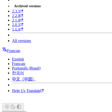
Archived versions
2.3.1
2.2.0
2.1.0
2.0.1
1.x.x
All versions
Français
English
Français
Português (Brasil)
한국어
中文（中国）
Help Us Translate