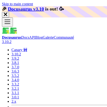
Skip to main content
🎉️
Docusaurus v3.10
is out!
🥳️
Docusaurus
Docs
API
Blog
Galerie
Communauté
3.10.2
Canary 🚧
3.10.2
3.9.2
3.8.1
3.7.0
3.6.3
3.5.2
3.4.0
3.3.2
3.2.1
3.1.1
3.0.1
2.x