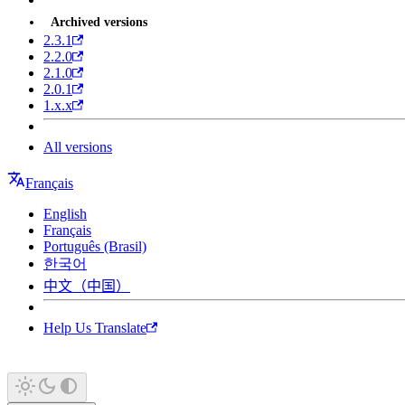
Archived versions
2.3.1
2.2.0
2.1.0
2.0.1
1.x.x
All versions
Français
English
Français
Português (Brasil)
한국어
中文（中国）
Help Us Translate