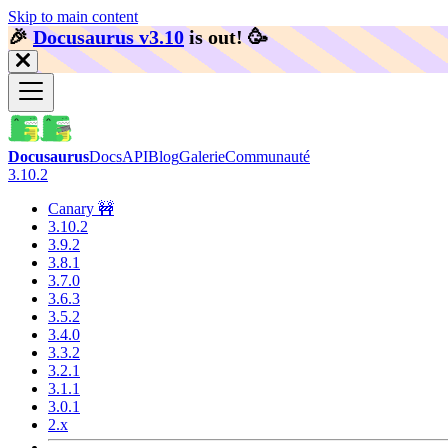
Skip to main content
🎉️
Docusaurus v3.10
is out!
🥳️
Docusaurus
Docs
API
Blog
Galerie
Communauté
3.10.2
Canary 🚧
3.10.2
3.9.2
3.8.1
3.7.0
3.6.3
3.5.2
3.4.0
3.3.2
3.2.1
3.1.1
3.0.1
2.x