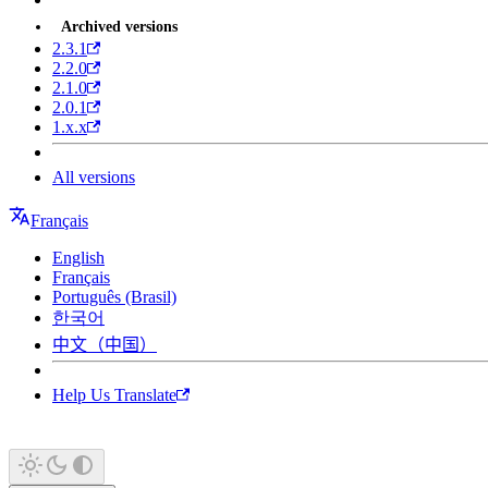
Archived versions
2.3.1
2.2.0
2.1.0
2.0.1
1.x.x
All versions
Français
English
Français
Português (Brasil)
한국어
中文（中国）
Help Us Translate