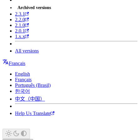
Archived versions
2.3.1
2.2.0
2.1.0
2.0.1
1.x.x
All versions
Français
English
Français
Português (Brasil)
한국어
中文（中国）
Help Us Translate