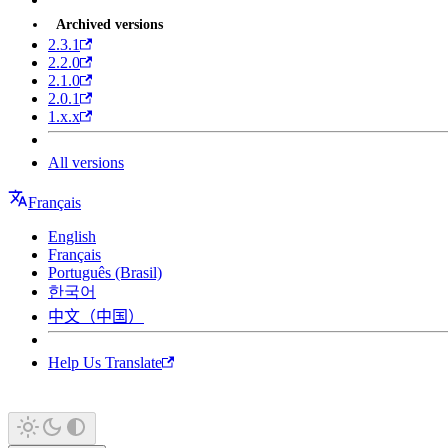
Archived versions
2.3.1
2.2.0
2.1.0
2.0.1
1.x.x
All versions
Français
English
Français
Português (Brasil)
한국어
中文（中国）
Help Us Translate