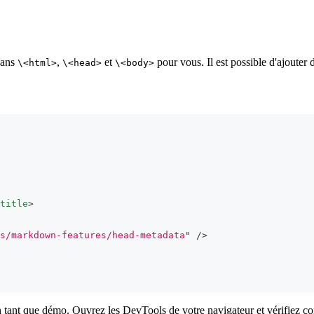
dans
,
et
pour vous. Il est possible d'ajouter
\<html>
\<head>
\<body>
title
>
s/markdown-features/head-metadata
"
/>
tant que démo. Ouvrez les DevTools de votre navigateur et vérifiez co