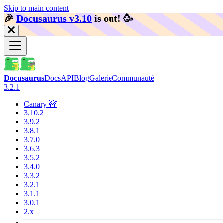
Skip to main content
🎉️
Docusaurus v3.10
is out!
🥳️
Docusaurus
Docs
API
Blog
Galerie
Communauté
3.2.1
Canary 🚧
3.10.2
3.9.2
3.8.1
3.7.0
3.6.3
3.5.2
3.4.0
3.3.2
3.2.1
3.1.1
3.0.1
2.x