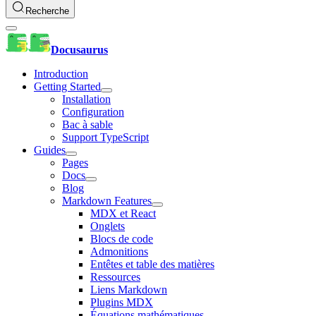
Recherche
Docusaurus
Introduction
Getting Started
Installation
Configuration
Bac à sable
Support TypeScript
Guides
Pages
Docs
Blog
Markdown Features
MDX et React
Onglets
Blocs de code
Admonitions
Entêtes et table des matières
Ressources
Liens Markdown
Plugins MDX
Équations mathématiques