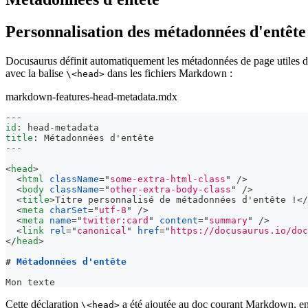
Personnalisation des métadonnées d'entête
Docusaurus définit automatiquement les métadonnées de page utiles 
avec la balise
dans les fichiers Markdown :
\<head>
markdown-features-head-metadata.mdx
---
id
:
 head
-
metadata
title
:
 Métadonnées d'entête
---
<
head
>
<
html
className
=
"
some-extra-html-class
"
/>
<
body
className
=
"
other-extra-body-class
"
/>
<
title
>
Titre personnalisé de métadonnées d'entête !
</
<
meta
charSet
=
"
utf-8
"
/>
<
meta
name
=
"
twitter:card
"
content
=
"
summary
"
/>
<
link
rel
=
"
canonical
"
href
=
"
https://docusaurus.io/doc
</
head
>
#
 Métadonnées d'entête
Mon texte
Cette déclaration
a été ajoutée au doc courant Markdown, en 
\<head>