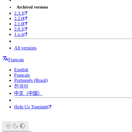
Archived versions
2.3.1
2.2.0
2.1.0
2.0.1
1.x.x
All versions
Français
English
Français
Português (Brasil)
한국어
中文（中国）
Help Us Translate