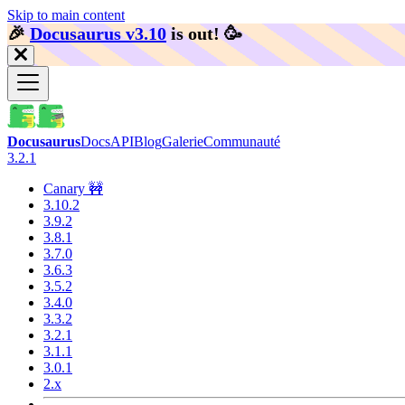
Skip to main content
🎉️
Docusaurus v3.10
is out!
🥳️
Docusaurus
Docs
API
Blog
Galerie
Communauté
3.2.1
Canary 🚧
3.10.2
3.9.2
3.8.1
3.7.0
3.6.3
3.5.2
3.4.0
3.3.2
3.2.1
3.1.1
3.0.1
2.x