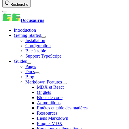
Recherche
Docusaurus
Introduction
Getting Started
Installation
Configuration
Bac à sable
Support TypeScript
Guides
Pages
Docs
Blog
Markdown Features
MDX et React
Onglets
Blocs de code
Admonitions
Entêtes et table des matières
Ressources
Liens Markdown
Plugins MDX
Équations mathématiques