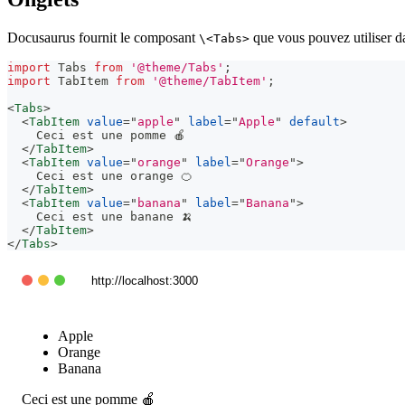
Docusaurus fournit le composant
que vous pouvez utiliser
\<Tabs>
import
Tabs
from
'@theme/Tabs'
;
import
TabItem
from
'@theme/TabItem'
;
<
Tabs
>
<
TabItem
value
=
"
apple
"
label
=
"
Apple
"
default
>
    Ceci est une pomme 🍎
</
TabItem
>
<
TabItem
value
=
"
orange
"
label
=
"
Orange
"
>
    Ceci est une orange 🍊
</
TabItem
>
<
TabItem
value
=
"
banana
"
label
=
"
Banana
"
>
    Ceci est une banane 🍌
</
TabItem
>
</
Tabs
>
http://localhost:3000
Apple
Orange
Banana
Ceci est une pomme 🍎