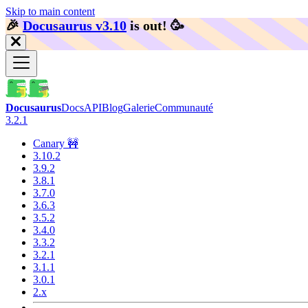
Skip to main content
🎉️
Docusaurus v3.10
is out!
🥳️
Docusaurus
Docs
API
Blog
Galerie
Communauté
3.2.1
Canary 🚧
3.10.2
3.9.2
3.8.1
3.7.0
3.6.3
3.5.2
3.4.0
3.3.2
3.2.1
3.1.1
3.0.1
2.x