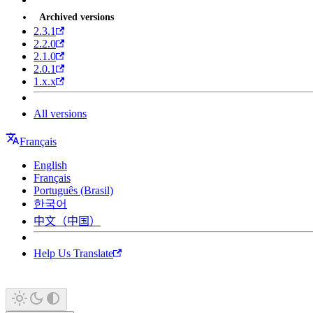
Archived versions
2.3.1
2.2.0
2.1.0
2.0.1
1.x.x
All versions
Français
English
Français
Português (Brasil)
한국어
中文（中国）
Help Us Translate