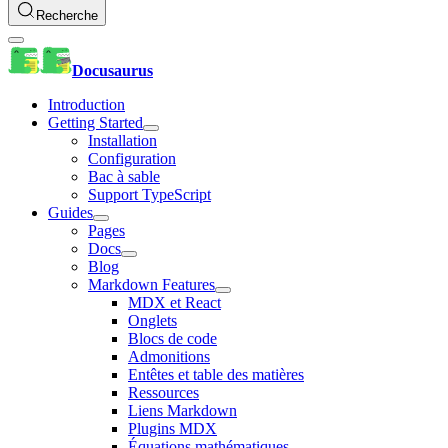
Recherche
Docusaurus
Introduction
Getting Started
Installation
Configuration
Bac à sable
Support TypeScript
Guides
Pages
Docs
Blog
Markdown Features
MDX et React
Onglets
Blocs de code
Admonitions
Entêtes et table des matières
Ressources
Liens Markdown
Plugins MDX
Équations mathématiques