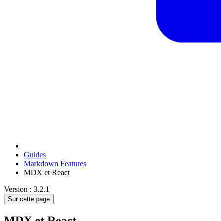
Guides
Markdown Features
MDX et React
Version : 3.2.1
Sur cette page
MDX et React