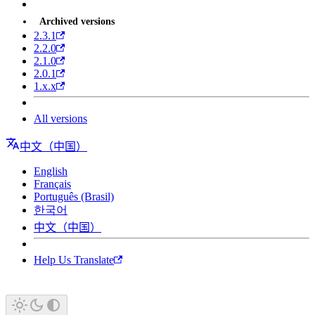
Archived versions
2.3.1
2.2.0
2.1.0
2.0.1
1.x.x
All versions
中文（中国）
English
Français
Português (Brasil)
한국어
中文（中国）
Help Us Translate