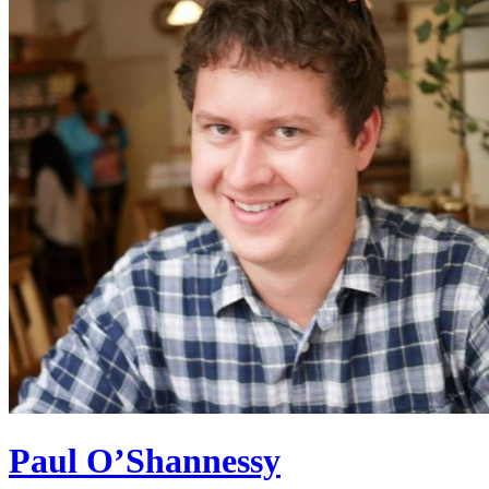
Paul O’Shannessy