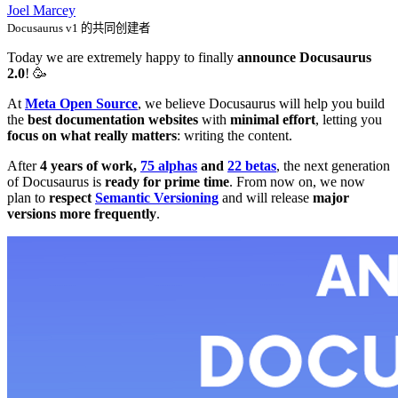
Joel Marcey
Docusaurus v1 的共同创建者
Today we are extremely happy to finally
announce Docusaurus
2.0
! 🥳️
At
Meta Open Source
, we believe Docusaurus will help you build
the
best documentation websites
with
minimal effort
, letting you
focus on what really matters
: writing the content.
After
4 years of work,
75 alphas
and
22 betas
, the next generation
of Docusaurus is
ready for prime time
. From now on, we now
plan to
respect
Semantic Versioning
and will release
major
versions more frequently
.