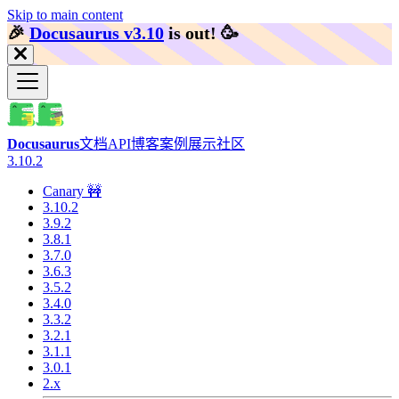
Skip to main content
🎉️
Docusaurus v3.10
is out!
🥳️
Docusaurus
文档
API
博客
案例展示
社区
3.10.2
Canary 🚧
3.10.2
3.9.2
3.8.1
3.7.0
3.6.3
3.5.2
3.4.0
3.3.2
3.2.1
3.1.1
3.0.1
2.x