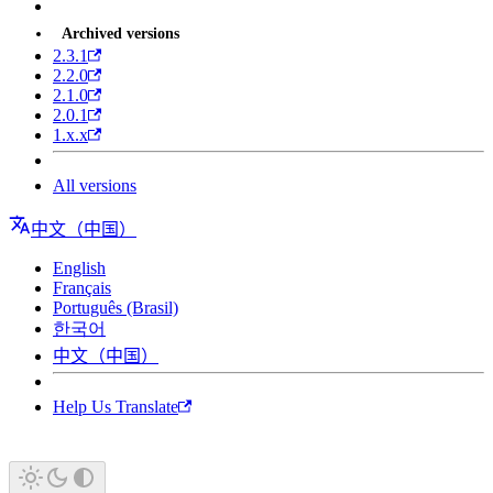
Archived versions
2.3.1
2.2.0
2.1.0
2.0.1
1.x.x
All versions
中文（中国）
English
Français
Português (Brasil)
한국어
中文（中国）
Help Us Translate