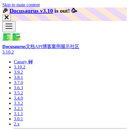
Skip to main content
🎉️
Docusaurus v3.10
is out!
🥳️
Docusaurus
文档
API
博客
案例展示
社区
3.10.2
Canary 🚧
3.10.2
3.9.2
3.8.1
3.7.0
3.6.3
3.5.2
3.4.0
3.3.2
3.2.1
3.1.1
3.0.1
2.x