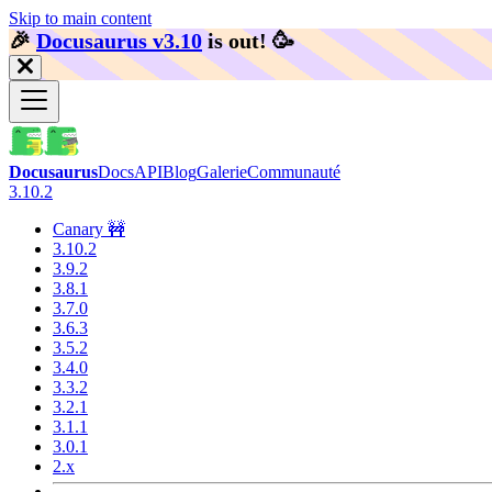
Skip to main content
🎉️
Docusaurus v3.10
is out!
🥳️
Docusaurus
Docs
API
Blog
Galerie
Communauté
3.10.2
Canary 🚧
3.10.2
3.9.2
3.8.1
3.7.0
3.6.3
3.5.2
3.4.0
3.3.2
3.2.1
3.1.1
3.0.1
2.x