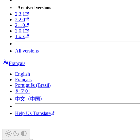
Archived versions
2.3.1
2.2.0
2.1.0
2.0.1
1.x.x
All versions
Français
English
Français
Português (Brasil)
한국어
中文（中国）
Help Us Translate