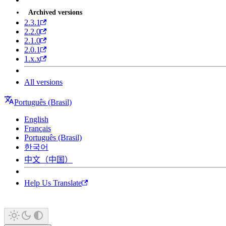
Archived versions
2.3.1
2.2.0
2.1.0
2.0.1
1.x.x
All versions
Português (Brasil)
English
Français
Português (Brasil)
한국어
中文（中国）
Help Us Translate