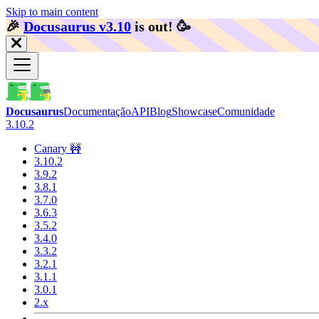
Skip to main content
🎉️
Docusaurus v3.10
is out!
🥳️
Docusaurus
Documentação
API
Blog
Showcase
Comunidade
3.10.2
Canary 🚧
3.10.2
3.9.2
3.8.1
3.7.0
3.6.3
3.5.2
3.4.0
3.3.2
3.2.1
3.1.1
3.0.1
2.x