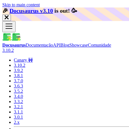
Skip to main content
🎉️
Docusaurus v3.10
is out!
🥳️
Docusaurus
Documentação
API
Blog
Showcase
Comunidade
3.10.2
Canary 🚧
3.10.2
3.9.2
3.8.1
3.7.0
3.6.3
3.5.2
3.4.0
3.3.2
3.2.1
3.1.1
3.0.1
2.x