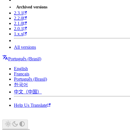
Archived versions
2.3.1
2.2.0
2.1.0
2.0.1
1.x.x
All versions
Português (Brasil)
English
Français
Português (Brasil)
한국어
中文（中国）
Help Us Translate