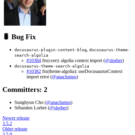
🐛 Bug Fix
,
docusaurus-plugin-content-blog
docusaurus-theme-
search-algolia
#10384
fix(core): algolia context import (
@slorber
)
docusaurus-theme-search-algolia
#10382
fix(theme-algolia): useDocusaurusContext
import error (
@anaclumos
)
Committers: 2
Sunghyun Cho (
@anaclumos
)
Sébastien Lorber (
@slorber
)
Newer release
3.5.2
Older release
3.5.0