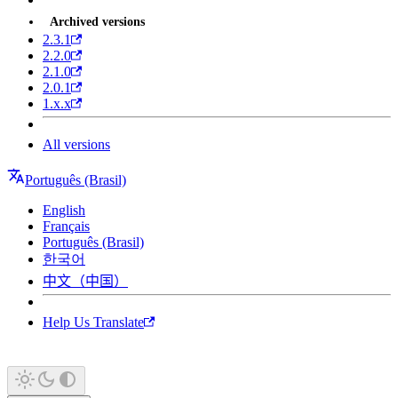
Archived versions
2.3.1
2.2.0
2.1.0
2.0.1
1.x.x
All versions
Português (Brasil)
English
Français
Português (Brasil)
한국어
中文（中国）
Help Us Translate