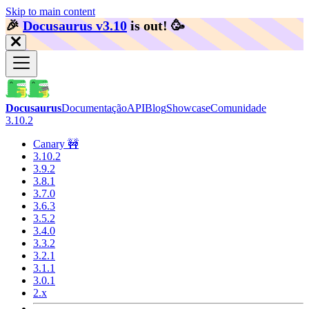
Skip to main content
🎉️
Docusaurus v3.10
is out!
🥳️
Docusaurus
Documentação
API
Blog
Showcase
Comunidade
3.10.2
Canary 🚧
3.10.2
3.9.2
3.8.1
3.7.0
3.6.3
3.5.2
3.4.0
3.3.2
3.2.1
3.1.1
3.0.1
2.x