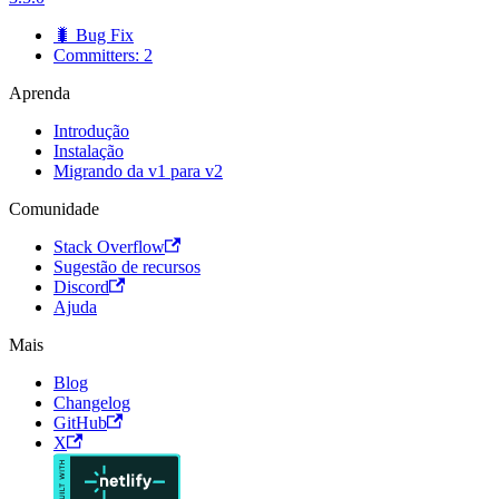
🐛 Bug Fix
Committers: 2
Aprenda
Introdução
Instalação
Migrando da v1 para v2
Comunidade
Stack Overflow
Sugestão de recursos
Discord
Ajuda
Mais
Blog
Changelog
GitHub
X