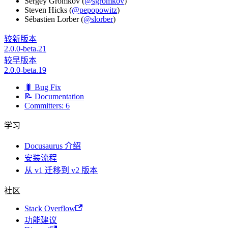
Sergey Gromkov (
@sgromkov
)
Steven Hicks (
@pepopowitz
)
Sébastien Lorber (
@slorber
)
较新版本
2.0.0-beta.21
较早版本
2.0.0-beta.19
🐛 Bug Fix
📝 Documentation
Committers: 6
学习
Docusaurus 介绍
安装流程
从 v1 迁移到 v2 版本
社区
Stack Overflow
功能建议