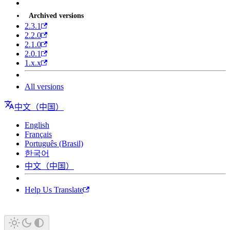
Archived versions
2.3.1
2.2.0
2.1.0
2.0.1
1.x.x
All versions
中文（中国）
English
Français
Português (Brasil)
한국어
中文（中国）
Help Us Translate