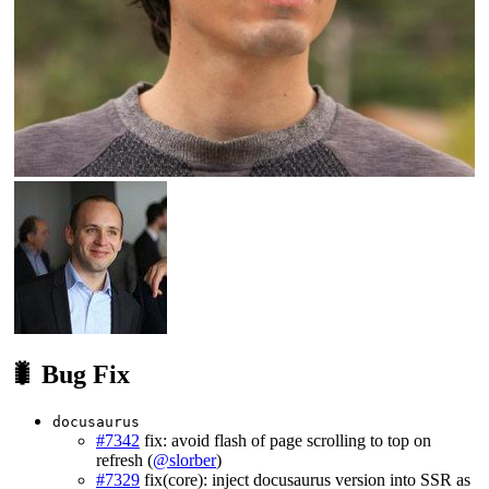
🐛 Bug Fix
docusaurus
#7342
fix: avoid flash of page scrolling to top on
refresh (
@slorber
)
#7329
fix(core): inject docusaurus version into SSR as