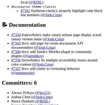
local (
@RDIL
)
docusaurus-theme-classic
#7341
fix(theme-classic): properly highlight code block
line numbers (
@Josh-Cena
)
📝 Documentation
#7334
feat(website): make canary release page display actual
canary version name (
@Josh-Cena
)
#7343
docs: add page for create-docusaurus API
documentation (
@Josh-Cena
)
#7340
docs: add Yandex Metrika plugin to community
plugins (
@sgromkov
)
#7336
fix(website): fix multiple accessibility issues around
color contrast (
@Josh-Cena
)
#7327
docs: add clarity to versioning behavior
(
@pepopowitz
)
Committers: 6
Alexey Pyltsyn (
@lex111
)
Joshua Chen (
@Josh-Cena
)
Reece Dunham (
@RDIL
)