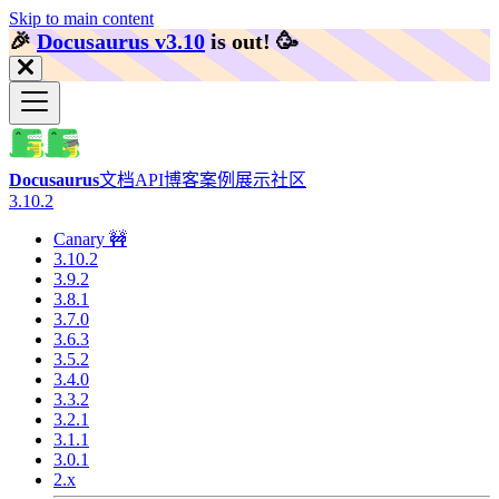
Skip to main content
🎉️
Docusaurus v3.10
is out!
🥳️
Docusaurus
文档
API
博客
案例展示
社区
3.10.2
Canary 🚧
3.10.2
3.9.2
3.8.1
3.7.0
3.6.3
3.5.2
3.4.0
3.3.2
3.2.1
3.1.1
3.0.1
2.x