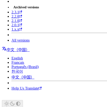
Archived versions
2.3.1
2.2.0
2.1.0
2.0.1
1.x.x
All versions
中文（中国）
English
Français
Português (Brasil)
한국어
中文（中国）
Help Us Translate