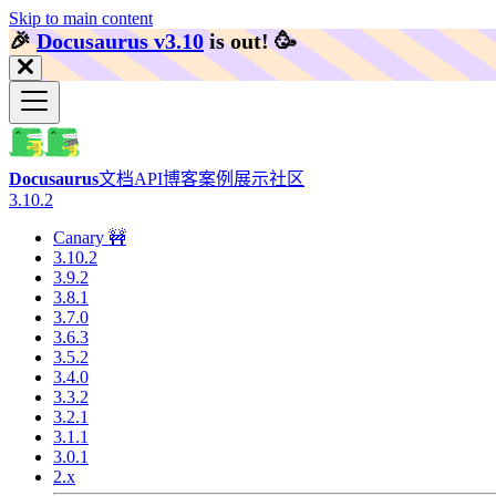
Skip to main content
🎉️
Docusaurus v3.10
is out!
🥳️
Docusaurus
文档
API
博客
案例展示
社区
3.10.2
Canary 🚧
3.10.2
3.9.2
3.8.1
3.7.0
3.6.3
3.5.2
3.4.0
3.3.2
3.2.1
3.1.1
3.0.1
2.x