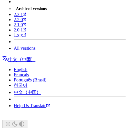
Archived versions
2.3.1
2.2.0
2.1.0
2.0.1
1.x.x
All versions
中文（中国）
English
Français
Português (Brasil)
한국어
中文（中国）
Help Us Translate