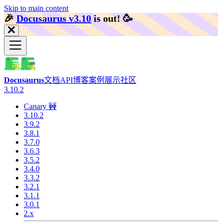
Skip to main content
🎉️
Docusaurus v3.10
is out!
🥳️
Docusaurus
文档
API
博客
案例展示
社区
3.10.2
Canary 🚧
3.10.2
3.9.2
3.8.1
3.7.0
3.6.3
3.5.2
3.4.0
3.3.2
3.2.1
3.1.1
3.0.1
2.x