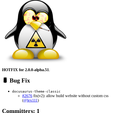
HOTFIX for 2.0.0-alpha.51
.
🐛 Bug Fix
docusaurus-theme-classic
#2676
fix(v2): allow build website without custom css
(
@lex111
)
Committers: 1