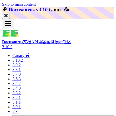
Skip to main content
🎉️
Docusaurus v3.10
is out!
🥳️
Docusaurus
文档
API
博客
案例展示
社区
3.10.2
Canary 🚧
3.10.2
3.9.2
3.8.1
3.7.0
3.6.3
3.5.2
3.4.0
3.3.2
3.2.1
3.1.1
3.0.1
2.x