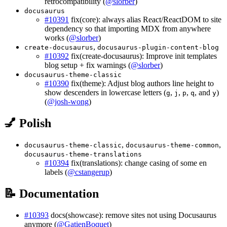
retrocompatibility (
@slorber
)
docusaurus
#10391
fix(core): always alias React/ReactDOM to site
dependency so that importing MDX from anywhere
works (
@slorber
)
,
create-docusaurus
docusaurus-plugin-content-blog
#10392
fix(create-docusaurus): Improve init templates
blog setup + fix warnings (
@slorber
)
docusaurus-theme-classic
#10390
fix(theme): Adjust blog authors line height to
show descenders in lowercase letters (
,
,
,
, and
)
g
j
p
q
y
(
@josh-wong
)
💅 Polish
,
,
docusaurus-theme-classic
docusaurus-theme-common
docusaurus-theme-translations
#10394
fix(translations): change casing of some en
labels (
@cstangerup
)
📝 Documentation
#10393
docs(showcase): remove sites not using Docusaurus
anymore (
@GatienBoquet
)