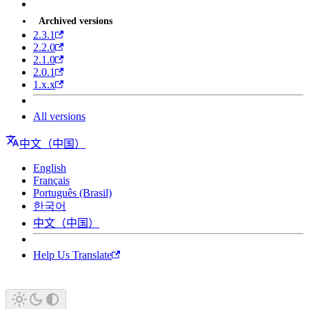
Archived versions
2.3.1
2.2.0
2.1.0
2.0.1
1.x.x
All versions
中文（中国）
English
Français
Português (Brasil)
한국어
中文（中国）
Help Us Translate