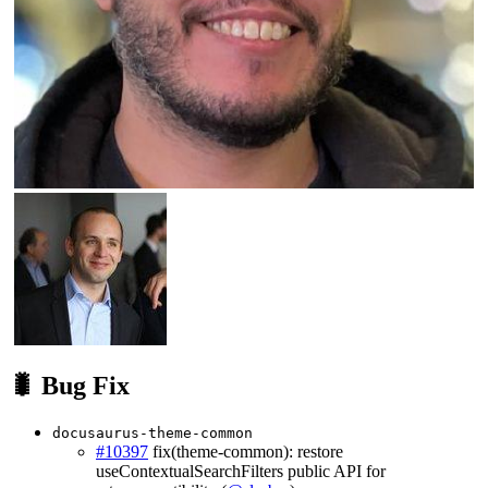
🐛 Bug Fix
docusaurus-theme-common
#10397
fix(theme-common): restore
useContextualSearchFilters public API for