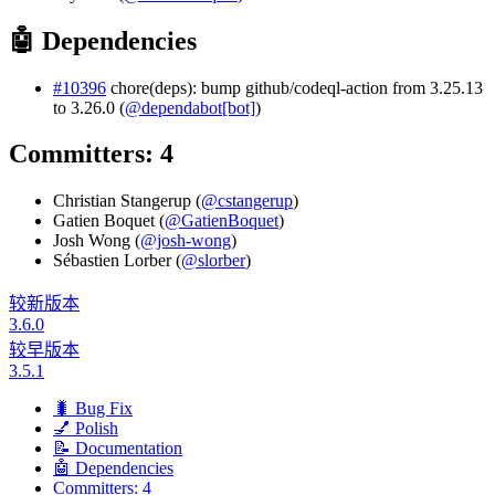
🤖 Dependencies
#10396
chore(deps): bump github/codeql-action from 3.25.13
to 3.26.0 (
@dependabot[bot]
)
Committers: 4
Christian Stangerup (
@cstangerup
)
Gatien Boquet (
@GatienBoquet
)
Josh Wong (
@josh-wong
)
Sébastien Lorber (
@slorber
)
较新版本
3.6.0
较早版本
3.5.1
🐛 Bug Fix
💅 Polish
📝 Documentation
🤖 Dependencies
Committers: 4