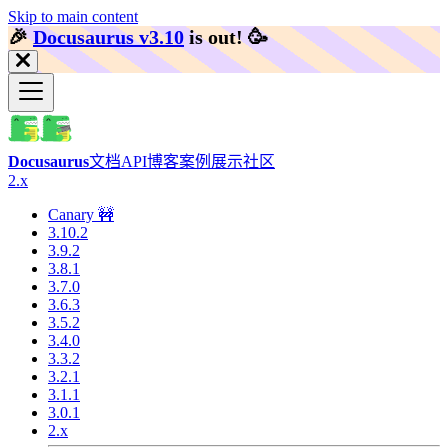
Skip to main content
🎉️
Docusaurus v3.10
is out!
🥳️
Docusaurus
文档
API
博客
案例展示
社区
2.x
Canary 🚧
3.10.2
3.9.2
3.8.1
3.7.0
3.6.3
3.5.2
3.4.0
3.3.2
3.2.1
3.1.1
3.0.1
2.x