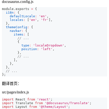
docusaurus.config.js
module
.
exports
=
{
i18n
:
{
defaultLocale
:
'en'
,
locales
:
[
'en'
,
'fr'
]
,
}
,
themeConfig
:
{
navbar
:
{
items
:
[
// ...
{
type
:
'localeDropdown'
,
position
:
'left'
,
}
,
// ...
]
,
}
,
}
,
// ...
}
;
翻译首页：
src/pages/index.js
import
React
from
'react'
;
import
Translate
from
'@docusaurus/Translate'
;
import
Layout
from
'@theme/Layout'
;