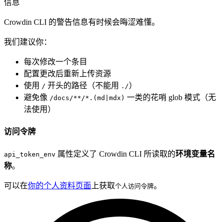
信息
Crowdin CLI 的警告信息有时候会晦涩难懂。
我们建议你：
每次修改一个条目
配置更改后重新上传资源
使用
开头的路径（不能用
）
/
./
避免像
一类的花哨 glob 模式（无
/docs/**/*.(md|mdx)
法使用）
访问令牌
属性定义了 Crowdin CLI 所读取的
环境变量名
api_token_env
称
。
可以在
你的个人资料页面
上获取
。
个人访问令牌