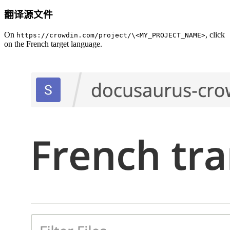
翻译源文件
On
, click
https://crowdin.com/project/\<MY_PROJECT_NAME>
on the French target language.