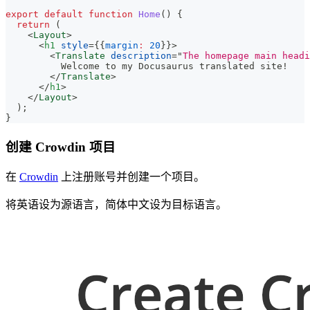
export
default
function
Home
(
)
{
return
(
<
Layout
>
<
h1
style
=
{
{
margin
:
20
}
}
>
<
Translate
description
=
"
The homepage main headi
          Welcome to my Docusaurus translated site!
</
Translate
>
</
h1
>
</
Layout
>
)
;
}
创建 Crowdin 项目
在
Crowdin
上注册账号并创建一个项目。
将英语设为源语言，简体中文设为目标语言。