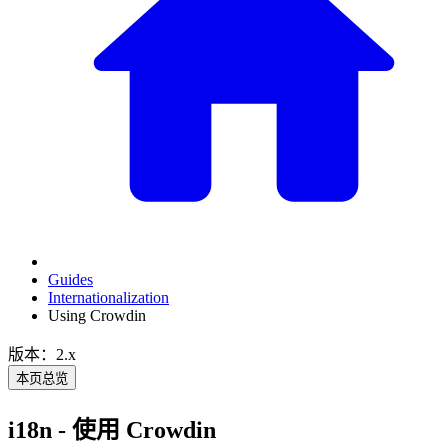
Guides
Internationalization
Using Crowdin
版本：2.x
本页总览
i18n - 使用 Crowdin