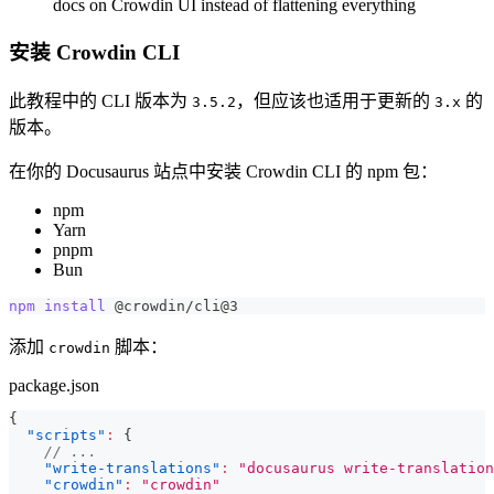
docs on Crowdin UI instead of flattening everything
安装 Crowdin CLI
此教程中的 CLI 版本为
，但应该也适用于更新的
的
3.5.2
3.x
版本。
在你的 Docusaurus 站点中安装 Crowdin CLI 的 npm 包：
npm
Yarn
pnpm
Bun
npm
install
 @crowdin/cli@3
添加
脚本：
crowdin
package.json
{
"scripts"
:
{
// ...
"write-translations"
:
"docusaurus write-translation
"crowdin"
:
"crowdin"