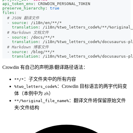
api_token_env
:
 CROWDIN_PERSONAL_TOKEN
preserve_hierarchy
:
true
files
:
# JSON 翻译文件
-
source
:
 /i18n/en/
**/*
translation
:
 /i18n/%two_letters_code%/
**/%original
# Markdown 文档文件 
-
source
:
 /docs/
**/*
translation
:
 /i18n/%two_letters_code%/docusaurus
-
pl
# Markdown 博客文件
-
source
:
 /blog/
**/*
translation
:
 /i18n/%two_letters_code%/docusaurus
-
pl
Crowdin 有自己的声明源/翻译路径语法：
：子文件夹中的所有内容
**/*
：Crowdin 目标语言的两字代码变
%two_letters_code%
体（本例中为
）
zh
：翻译文件将保留原始文件
**/%original_file_name%
夹/文件结构