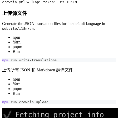
with
.
crowdin.yml
api_token: 'MY-TOKEN'
上传源文件
Generate the JSON translation files for the default language in
:
website/i18n/en
npm
Yarn
pnpm
Bun
npm
 run write-translations
上传所有 JSON 和 Markdown 翻译文件：
npm
Yarn
pnpm
Bun
npm
 run crowdin upload