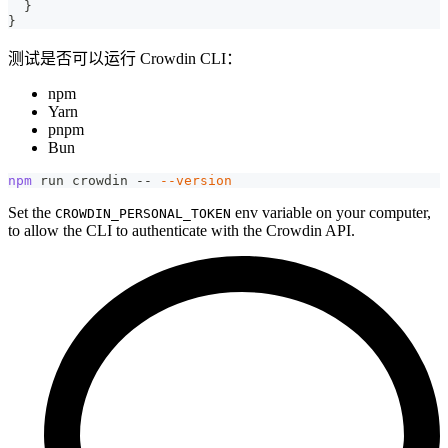
}
}
测试是否可以运行 Crowdin CLI：
npm
Yarn
pnpm
Bun
npm
 run crowdin -- 
--version
Set the
env variable on your computer,
CROWDIN_PERSONAL_TOKEN
to allow the CLI to authenticate with the Crowdin API.