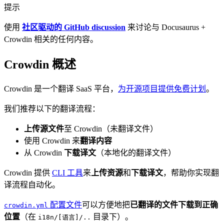
提示
使用
社区驱动的 GitHub discussion
来讨论与 Docusaurus +
Crowdin 相关的任何内容。
Crowdin 概述
Crowdin 是一个翻译 SaaS 平台，
为开源项目提供免费计划
。
我们推荐以下的翻译流程：
上传源文件
至 Crowdin（未翻译文件）
使用 Crowdin 来
翻译内容
从 Crowdin
下载译文
（本地化的翻译文件）
Crowdin 提供
CLI 工具
来
上传资源
和
下载译文
，帮助你实现翻
译流程自动化。
配置文件
可以方便地把
已翻译的文件下载到正确
crowdin.yml
位置
（在
目录下）。
i18n/[语言]/..