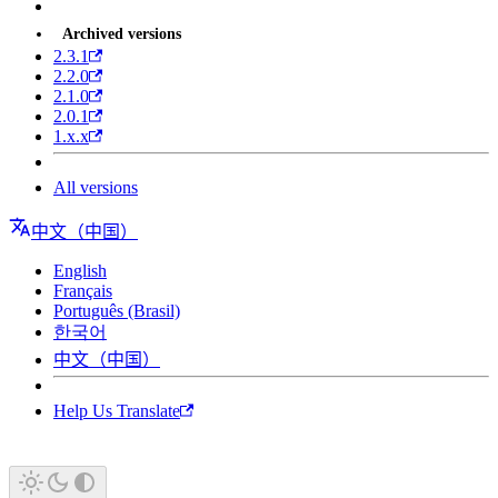
Archived versions
2.3.1
2.2.0
2.1.0
2.0.1
1.x.x
All versions
中文（中国）
English
Français
Português (Brasil)
한국어
中文（中国）
Help Us Translate