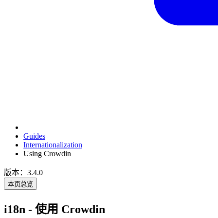
Guides
Internationalization
Using Crowdin
版本：3.4.0
本页总览
i18n - 使用 Crowdin