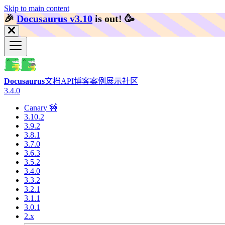
Skip to main content
🎉️
Docusaurus v3.10
is out!
🥳️
Docusaurus
文档
API
博客
案例展示
社区
3.4.0
Canary 🚧
3.10.2
3.9.2
3.8.1
3.7.0
3.6.3
3.5.2
3.4.0
3.3.2
3.2.1
3.1.1
3.0.1
2.x