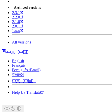
Archived versions
2.3.1
2.2.0
2.1.0
2.0.1
1.x.x
All versions
中文（中国）
English
Français
Português (Brasil)
한국어
中文（中国）
Help Us Translate