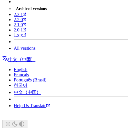
Archived versions
2.3.1
2.2.0
2.1.0
2.0.1
1.x.x
All versions
中文（中国）
English
Français
Português (Brasil)
한국어
中文（中国）
Help Us Translate