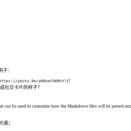
个例子：
)?
https://youtu.be/yKNxeF4KMsY)
成社交卡片的样子？
at can be used to customize how the Markdown files will be
的元素；