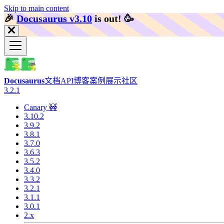
Skip to main content
🎉️
Docusaurus v3.10
is out!
🥳️
Docusaurus
文档
API
博客
案例展示
社区
3.2.1
Canary 🚧
3.10.2
3.9.2
3.8.1
3.7.0
3.6.3
3.5.2
3.4.0
3.3.2
3.2.1
3.1.1
3.0.1
2.x